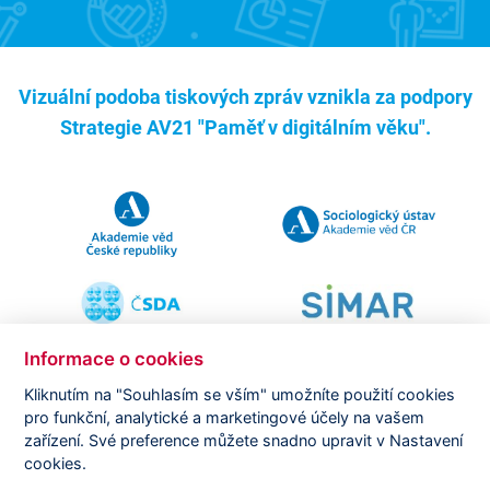
Vizuální podoba tiskových zpráv vznikla za podpory
Strategie AV21 "Paměť v digitálním věku".
Informace o cookies
Kliknutím na "Souhlasím se vším" umožníte použití cookies
pro funkční, analytické a marketingové účely na vašem
Copyright ©
CVVM |
Právní ujednání
|
Nastavení cookies
|
zařízení. Své preference můžete snadno upravit v Nastavení
Prohlášení o zpracování osobních údajů
cookies.