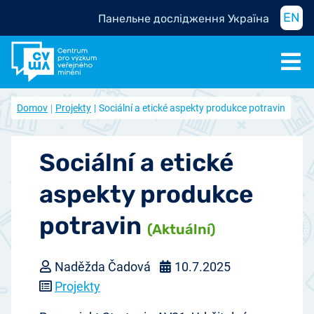
EN
Панельне дослідження Україна
Domov
Projekty
Sociální a etické aspekty produkce potravin
Sociální a etické
aspekty produkce
potravin
(Aktuální)
Naděžda Čadová
10.7.2025
Projekty