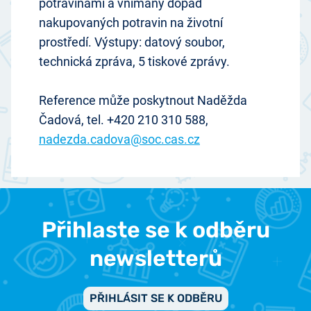
potravinami a vnímaný dopad
nakupovaných potravin na životní
prostředí. Výstupy: datový soubor,
technická zpráva, 5 tiskové zprávy.
Reference může poskytnout Naděžda
Čadová, tel. +420 210 310 588,
nadezda.cadova@soc.cas.cz
Přihlaste se k odběru
newsletterů
PŘIHLÁSIT SE K ODBĚRU