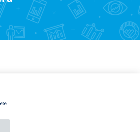
žete
DESIGNED BY
PRINCIPAL WEBDEV