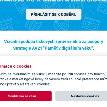
PŘIHLÁSIT SE K ODBĚRU
Vizuální podoba tiskových zpráv vznikla za podpory
Strategie AV21 "Paměť v digitálním věku".
ormace o cookies
nutím na "Souhlasím se vším" umožníte použití cookies pro funkční,
ytické a marketingové účely na vašem zařízení. Své preference mů
no upravit v Nastavení cookies.
Souhlasím se vším
Nastavení cookies