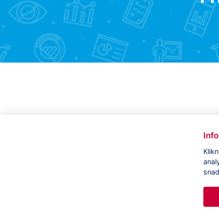
Inf
Klik
anal
snad
Copyright ©
CVVM |
Právní ujednání
|
Nastavení cookies
|
Prohlášení o
zpracování osobních údajů