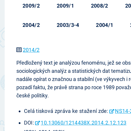
2009/2
2009/1
2008/2
20
2004/2
2003/3-4
2004/1
2014/2
Předložený text je analýzou fenoménu, jež se obs
sociologických analýz a statistických dat tematiz
nadále opírat o značnou a stabilní (ve výkyvech i 
pozadí faktu, že právě strana po roce 1989 pov
české politiky.
Celá tisková zpráva ke stažení zde:
NS14-2
DOI:
10.13060/1214438X.2014.2.12.123