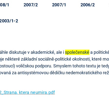
08/1
2007/2
2007/1
2006/2
2003/1-2
áhle diskutuje v akademické, ale i
společenské
a politick
uje některé základní sociálně-politické okolnosti, které
rostoucí) voličskou podporu. Smyslem tohoto textu je tedy 
ažovaná za antisystémovou dědičku nedemokratického rež
_Strana, ktera neumira.pdf