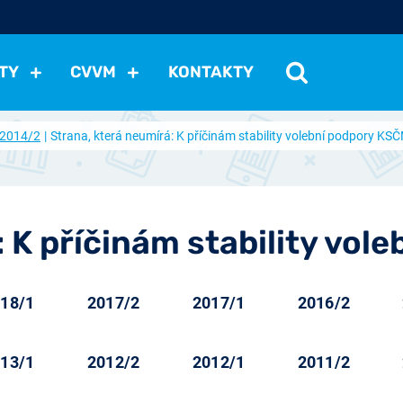
TY
CVVM
KONTAKTY
2014/2
Strana, která neumírá: K příčinám stability volební podpory KS
cení politické situace
Mezinárodní vztahy
Demokraci
cký vývoj
Hospodářská politika
Sociální politika
Eko
st
Vztahy a životní postoje
Ekologie
Média
Ostat
: K příčinám stability vol
18/1
2017/2
2017/1
2016/2
13/1
2012/2
2012/1
2011/2