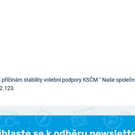
K příčinám stability volební podpory KSČM." Naše společno
2.123.
ihlaste se k odběru newslett