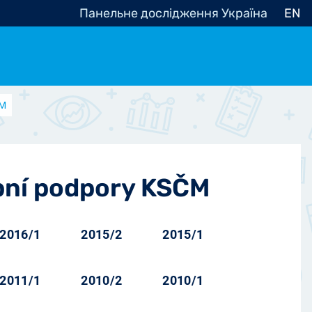
Панельне дослідження Україна
EN
ČM
e, občanská společnost
Politické - Ostatní
nomické - Ostatní
ní - Různé
ební podpory KSČM
2016/1
2015/2
2015/1
2011/1
2010/2
2010/1