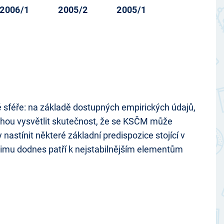
2006/1
2005/2
2005/1
é sféře: na základě dostupných empirických údajů,
 mohou vysvětlit skutečnost, že se KSČM může
nastínit některé základní predispozice stojící v
imu dodnes patří k nejstabilnějším elementům