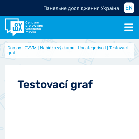
EN
Панельне дослідження Україна
Domov
CVVM
Nabídka výzkumu
Uncategorised
Testovací
graf
Testovací graf