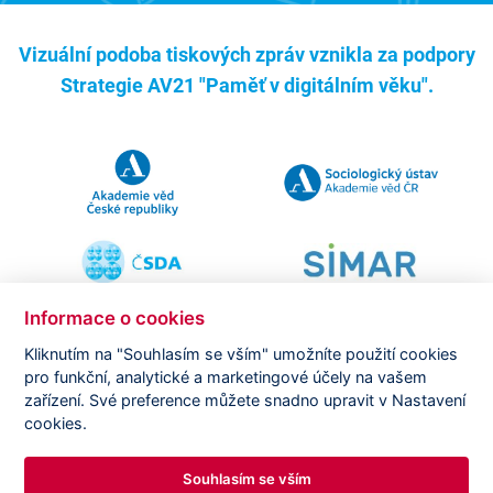
Vizuální podoba tiskových zpráv vznikla za podpory
Strategie AV21 "Paměť v digitálním věku".
Informace o cookies
Kliknutím na "Souhlasím se vším" umožníte použití cookies
pro funkční, analytické a marketingové účely na vašem
Copyright ©
CVVM |
Právní ujednání
|
Nastavení cookies
|
zařízení. Své preference můžete snadno upravit v Nastavení
Prohlášení o zpracování osobních údajů
cookies.
Souhlasím se vším