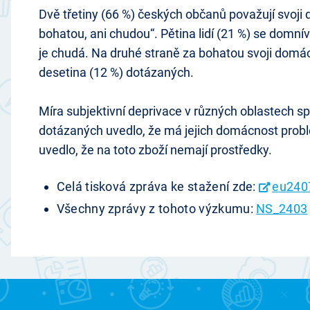
Dvě třetiny (66 %) českých občanů považují svoji
bohatou, ani chudou“. Pětina lidí (21 %) se domní
je chudá. Na druhé straně za bohatou svoji domác
desetina (12 %) dotázaných.
Míra subjektivní deprivace v různých oblastech spo
dotázaných uvedlo, že má jejich domácnost problé
uvedlo, že na toto zboží nemají prostředky.
Celá tisková zpráva ke stažení zde:
eu240
Všechny zprávy z tohoto výzkumu:
NS_2403