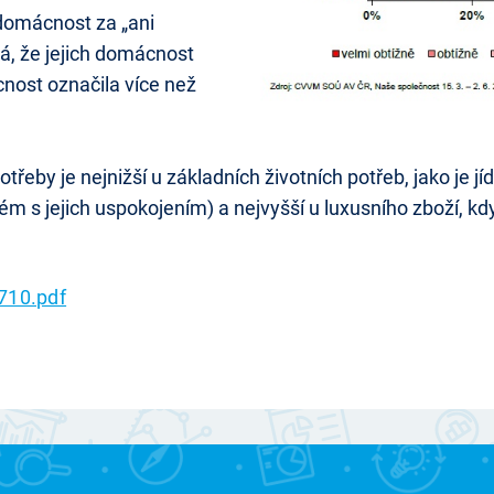
 domácnost za „ani
vá, že jejich domácnost
nost označila více než
třeby je nejnižší u základních životních potřeb, jako je 
m s jejich uspokojením) a nejvyšší u luxusního zboží, kd
710.pdf