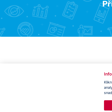
Př
Inf
Klik
anal
snad
Copyright ©
CVVM |
Právní ujednání
|
Nastavení cookies
|
Prohlášení o
zpracování osobních údajů