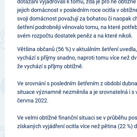
dotázaní vyjadřovali k tomu, zda je pro ně obtížné v
jejich domácnost v posledním roce ocitla v obtížné
svoji domácnost považují za bohatou či naopak c
šetření podrobněji věnovalo tomu, na které potře
svém rozpočtu dostatek peněz a na které nikoli.
Většina občanů (56 %) v aktuálním šetření uvedla,
vychází s příjmy snadno, naproti tomu více než dv
že vychází s příjmy obtížně.
Ve srovnání s posledním šetřením z období dubna
situace významně nezměnila a je srovnatelná i s v
června 2022.
Ve velmi obtížné finanční situaci se v průběhu po
získaných vyjádření ocitla více než pětina (22 %)