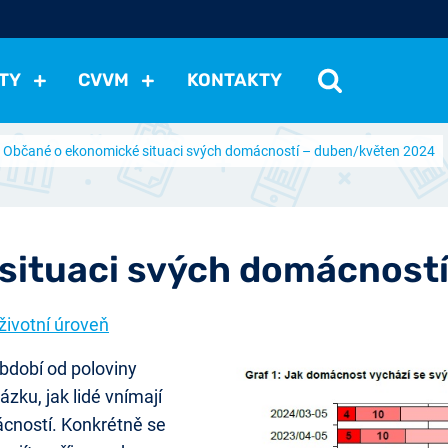
TY
CVVM
KONTAKTY
Občané o ekonomické situaci svých domácností – duben/květen 2024
cení politické situace
Mezinárodní vztahy
Demokraci
cký vývoj
Hospodářská politika
Sociální politika
Eko
st
Vztahy a životní postoje
Ekologie
Média
Ostat
situaci svých domácnost
 životní úroveň
období od poloviny
zku, jak lidé vnímají
cností. Konkrétně se