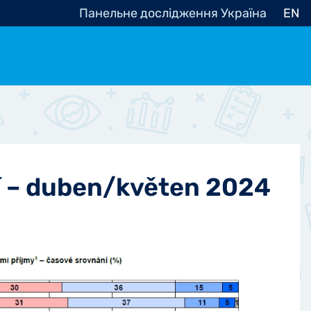
Панельне дослідження Україна
EN
e, občanská společnost
Politické - Ostatní
nomické - Ostatní
ní - Různé
í – duben/květen 2024