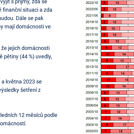
yjít s příjmy, zda se
 finanční situaci a zda
hudou. Dále se pak
by mají domácnosti ve
 že jejich domácnosti
ě pětiny (44 %) uvedly,
 a května 2023 se
ýsledky šetření z
sledních 12 měsíců podle
 domácností.