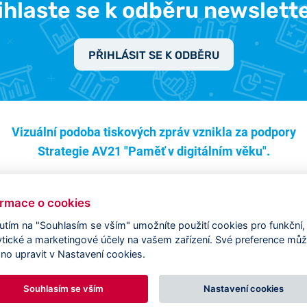
ihlaste se k odběru newslett
PŘIHLÁSIT SE K ODBĚRU
Vizuální podoba tiskových zpráv vznikla za podpory
Strategie AV21 "Paměť v digitálním věku".
ormace o cookies
nutím na "Souhlasím se vším" umožníte použití cookies pro funkční,
ytické a marketingové účely na vašem zařízení. Své preference mů
no upravit v Nastavení cookies.
Souhlasím se vším
Nastavení cookies