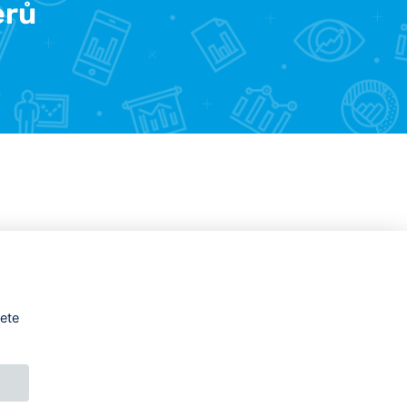
erů
žete
DESIGNED BY
PRINCIPAL WEBDEV