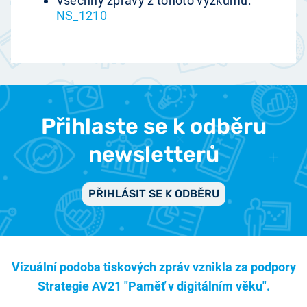
Všechny zprávy z tohoto výzkumu:
NS_1210
Přihlaste se k odběru
newsletterů
PŘIHLÁSIT SE K ODBĚRU
Vizuální podoba tiskových zpráv vznikla za podpory
Strategie AV21 "Paměť v digitálním věku".