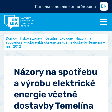
EN
Панельне дослідження Україна
Domov
Tiskové zprávy
Ostatní
Ekologie
Názory na
spotřebu a výrobu elektrické energie včetně dostavby Temelína –
říjen 2012
Názory na spotřebu
a výrobu elektrické
energie včetně
dostavby Temelína