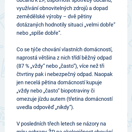
využívání obnovitelných zdrojů a dopad
zemědělské výroby – dvě pětiny
dotázaných hodnotily situaci „velmi dobře“
nebo „spíše dobře“.
Co se týče chování vlastních domácností,
naprostá většina z nich třídí běžný odpad
(87 % „vždy“ nebo „často“), více než tři
čtvrtiny pak i nebezpečný odpad. Naopak
jen necelá pětina domácností kupuje
„vždy nebo „často“ biopotraviny či
omezuje jízdu autem (třetina domácností
uvedla odpověď „nikdy“).
V posledních třech letech se názory na
míru ochrany ŽP, na ekologičnost chování