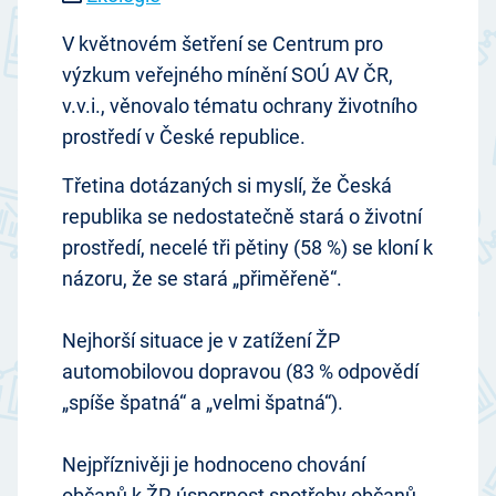
V květnovém šetření se Centrum pro
výzkum veřejného mínění SOÚ AV ČR,
v.v.i., věnovalo tématu ochrany životního
prostředí v České republice.
Třetina dotázaných si myslí, že Česká
republika se nedostatečně stará o životní
prostředí, necelé tři pětiny (58 %) se kloní k
názoru, že se stará „přiměřeně“.
Nejhorší situace je v zatížení ŽP
automobilovou dopravou (83 % odpovědí
„spíše špatná“ a „velmi špatná“).
Nejpříznivěji je hodnoceno chování
občanů k ŽP, úspornost spotřeby občanů,