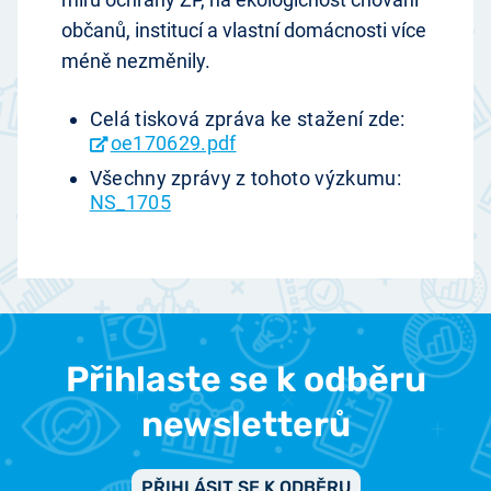
občanů, institucí a vlastní domácnosti více
méně nezměnily.
Celá tisková zpráva ke stažení zde:
oe170629.pdf
Všechny zprávy z tohoto výzkumu:
NS_1705
Přihlaste se k odběru
newsletterů
PŘIHLÁSIT SE K ODBĚRU