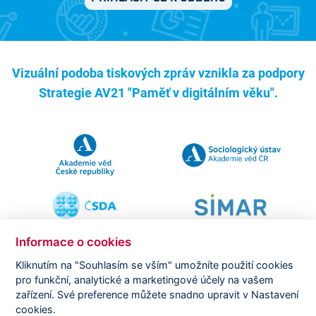
Vizuální podoba tiskových zpráv vznikla za podpory
Strategie AV21 "Paměť v digitálním věku".
Informace o cookies
Kliknutím na "Souhlasím se vším" umožníte použití cookies
pro funkční, analytické a marketingové účely na vašem
Copyright ©
CVVM |
Právní ujednání
|
Nastavení cookies
|
zařízení. Své preference můžete snadno upravit v Nastavení
Prohlášení o zpracování osobních údajů
cookies.