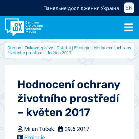
EN
Панельне дослідження Україна
Domov
Tiskové zprávy
Ostatní
Ekologie
Hodnocení ochrany
životního prostředí – květen 2017
Hodnocení ochrany
životního prostředí
– květen 2017
Milan Tuček
29.6.2017
Ekologie