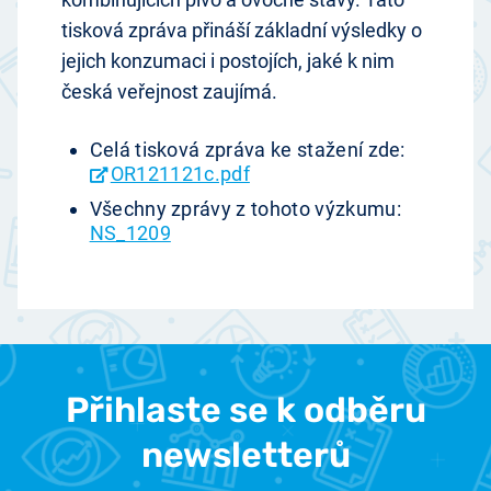
tisková zpráva přináší základní výsledky o
jejich konzumaci i postojích, jaké k nim
česká veřejnost zaujímá.
Celá tisková zpráva ke stažení zde:
OR121121c.pdf
Všechny zprávy z tohoto výzkumu:
NS_1209
Přihlaste se k odběru
newsletterů