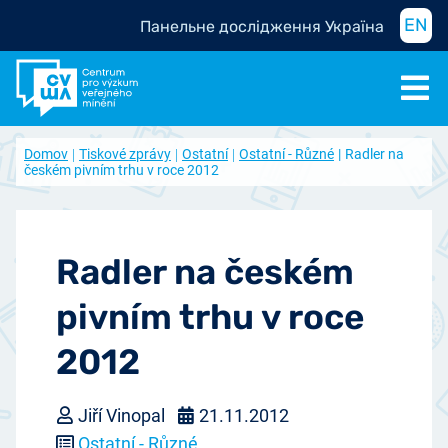
EN
Панельне дослідження Україна
Domov
Tiskové zprávy
Ostatní
Ostatní - Různé
Radler na
českém pivním trhu v roce 2012
Radler na českém
pivním trhu v roce
2012
Jiří Vinopal
21.11.2012
Ostatní - Různé