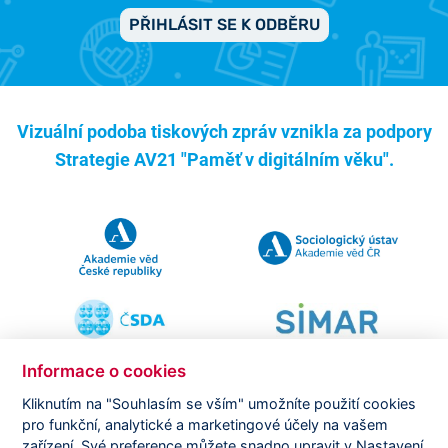
PŘIHLÁSIT SE K ODBĚRU
Vizuální podoba tiskových zpráv vznikla za podpory
Strategie AV21 "Paměť v digitálním věku".
Informace o cookies
Kliknutím na "Souhlasím se vším" umožníte použití cookies
pro funkční, analytické a marketingové účely na vašem
Copyright ©
CVVM |
Právní ujednání
|
Nastavení cookies
|
zařízení. Své preference můžete snadno upravit v Nastavení