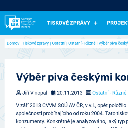
TISKOVÉ ZPRÁVY
PROJEK
Všechny tiskové zprávy
Všechny projekty
Kdo jsme
Domov
Tiskové zprávy
Ostatní
Ostatní - Různé
Výběr piva česk
Aktuální projekty
Volná pracovní místa
Politické
Volby a strany
Instituce a politici
Hodno
Ukončené projekty
Často kladené otázky
Ekonomické
Práce, příjmy, životní úroveň
Ekonomi
Časopis naše společnost (archiv)
Ostatní
Přehled článků
Zdraví, volný čas
Negativní jevy, bezpečno
Výběr piva českými k
Přístup k datům
Spolupracujte s námi
Jiří Vinopal
20.11.2013
Ostatní - Různé
Nabídka výzkumu
V září 2013 CVVM SOÚ AV ČR, v.v.i., opět položil
společnosti probíhajícího od roku 2004. Tato tis
konzumenty. Konkrétně je analyzováno, jaký typ piva