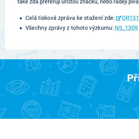
také zda preferují určitou značku, nebo raději piv
Celá tisková zpráva ke stažení zde:
OR131
Všechny zprávy z tohoto výzkumu:
NS_1309
Př