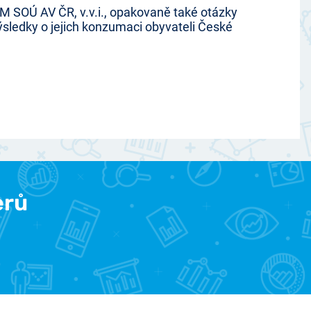
VM SOÚ AV ČR, v.v.i., opakovaně také otázky
výsledky o jejich konzumaci obyvateli České
erů