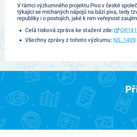
V rámci výzkumného projektu Pivo v české společn
týkající se míchaných nápojů na bázi piva, tedy t
republiky i o postojích, jaké k nim veřejnost zaují
Celá tisková zpráva ke stažení zde:
OR141
Všechny zprávy z tohoto výzkumu:
NS_1409
Př