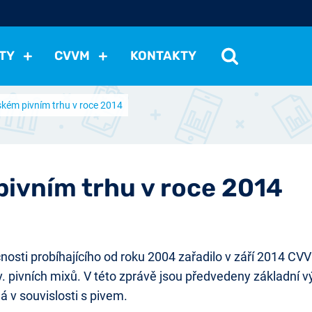
TY
CVVM
KONTAKTY
ském pivním trhu v roce 2014
cení politické situace
Mezinárodní vztahy
Demokraci
cký vývoj
Hospodářská politika
Sociální politika
Eko
st
Vztahy a životní postoje
Ekologie
Média
Ostat
pivním trhu v roce 2014
osti probíhajícího od roku 2004 zařadilo v září 2014 CV
zv. pivních mixů. V této zprávě jsou předvedeny základní 
má v souvislosti s pivem.