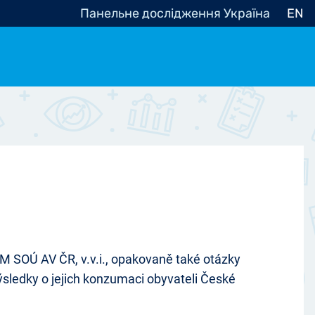
Панельне дослідження Україна
EN
e, občanská společnost
Politické - Ostatní
nomické - Ostatní
ní - Různé
VM SOÚ AV ČR, v.v.i., opakovaně také otázky
výsledky o jejich konzumaci obyvateli České