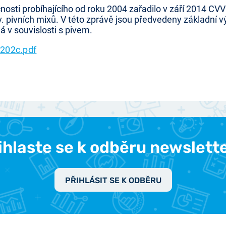
osti probíhajícího od roku 2004 zařadilo v září 2014 CV
zv. pivních mixů. V této zprávě jsou předvedeny základní 
má v souvislosti s pivem.
202c.pdf
ihlaste se k odběru newslett
PŘIHLÁSIT SE K ODBĚRU