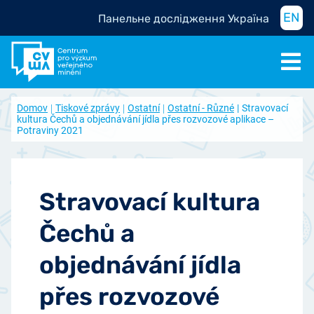
EN
Панельне дослідження Україна
Domov
Tiskové zprávy
Ostatní
Ostatní - Různé
Stravovací
kultura Čechů a objednávání jídla přes rozvozové aplikace –
Potraviny 2021
Stravovací kultura
Čechů a
objednávání jídla
přes rozvozové