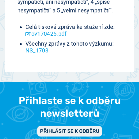
sympatičtí, ani nesympatičtí“, 4 „spíše
nesympatičtí“ a 5 „velmi nesympatičtí“.
Celá tisková zpráva ke stažení zde:
ov170425.pdf
Všechny zprávy z tohoto výzkumu:
NS_1703
Přihlaste se k odběru
newsletterů
PŘIHLÁSIT SE K ODBĚRU