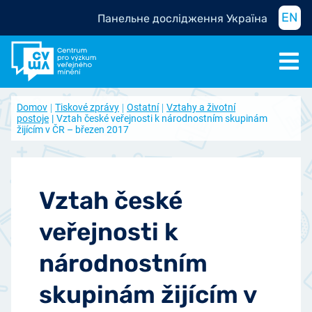
EN
Панельне дослідження Україна
Domov
Tiskové zprávy
Ostatní
Vztahy a životní
postoje
Vztah české veřejnosti k národnostním skupinám
žijícím v ČR – březen 2017
Vztah české
veřejnosti k
národnostním
skupinám žijícím v