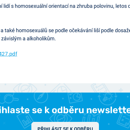
lidí s homosexuální orientací na zhruba polovinu, letos 
imů a také homosexuálů se podle očekávání liší podle dosa
ě závislým a alkoholikům.
427.pdf
ihlaste se k odběru newslett
PŘIHLÁSIT SE K ODBĚRU