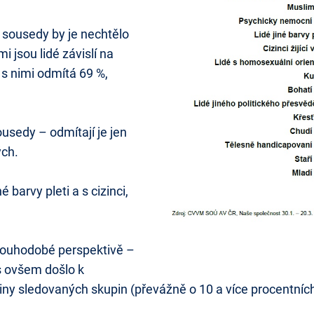
a sousedy by je nechtělo
 jsou lidé závislí na
í s nimi odmítá 69 %,
usedy – odmítají je jen
ých.
barvy pleti a s cizinci,
louhodobé perspektivě –
s ovšem došlo k
ny sledovaných skupin (převážně o 10 a více procentníc