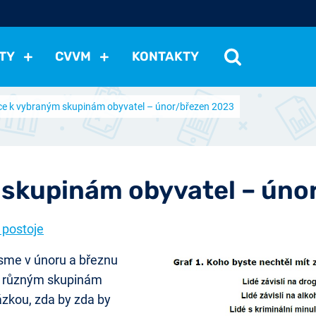
TY
CVVM
KONTAKTY
ce k vybraným skupinám obyvatel – únor/březen 2023
cení politické situace
Mezinárodní vztahy
Demokraci
cký vývoj
Hospodářská politika
Sociální politika
Eko
st
Vztahy a životní postoje
Ekologie
Média
Ostat
 skupinám obyvatel – úno
 postoje
sme v únoru a březnu
 k různým skupinám
tázkou, zda by zda by