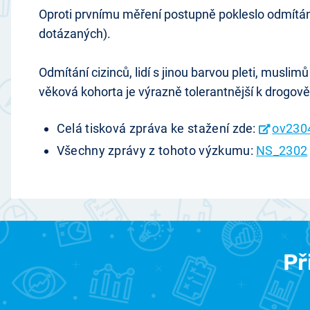
Oproti prvnímu měření postupně pokleslo odmítání 
dotázaných).
Odmítání cizinců, lidí s jinou barvou pleti, musl
věková kohorta je výrazně tolerantnější k drogov
Celá tisková zpráva ke stažení zde:
ov230
Všechny zprávy z tohoto výzkumu:
NS_2302
Př