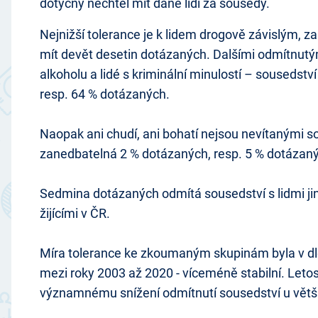
dotyčný nechtěl mít dané lidi za sousedy.
Nejnižší tolerance je k lidem drogově závislým, z
mít devět desetin dotázaných. Dalšími odmítnutými
alkoholu a lidé s kriminální minulostí – sousedstv
resp. 64 % dotázaných.
Naopak ani chudí, ani bohatí nejsou nevítanými so
zanedbatelná 2 % dotázaných, resp. 5 % dotázan
Sedmina dotázaných odmítá sousedství s lidmi jiné 
žijícími v ČR.
Míra tolerance ke zkoumaným skupinám byla v d
mezi roky 2003 až 2020 - víceméně stabilní. Leto
významnému snížení odmítnutí sousedství u větši