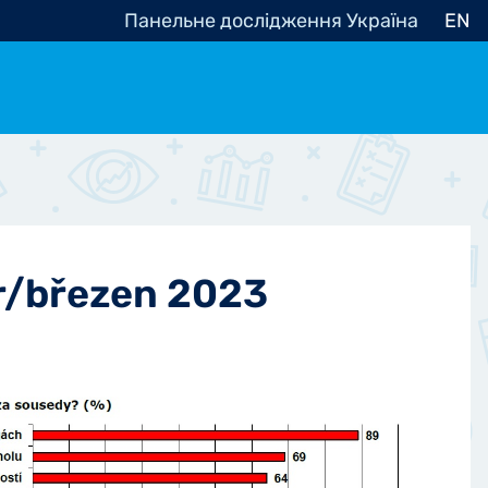
Панельне дослідження Україна
EN
e, občanská společnost
Politické - Ostatní
nomické - Ostatní
ní - Různé
r/březen 2023