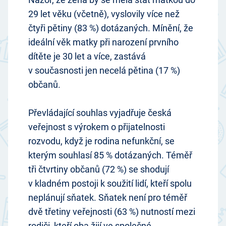
29 let věku (včetně), vyslovily více než
čtyři pětiny (83 %) dotázaných. Mínění, že
ideální věk matky při narození prvního
dítěte je 30 let a více, zastává
v současnosti jen necelá pětina (17 %)
občanů.
Převládající souhlas vyjadřuje česká
veřejnost s výrokem o přijatelnosti
rozvodu, když je rodina nefunkční, se
kterým souhlasí 85 % dotázaných. Téměř
tři čtvrtiny občanů (72 %) se shodují
v kladném postoji k soužití lidí, kteří spolu
neplánují sňatek. Sňatek není pro téměř
dvě třetiny veřejnosti (63 %) nutností mezi
rodiči, kteří oba žijí ve společné