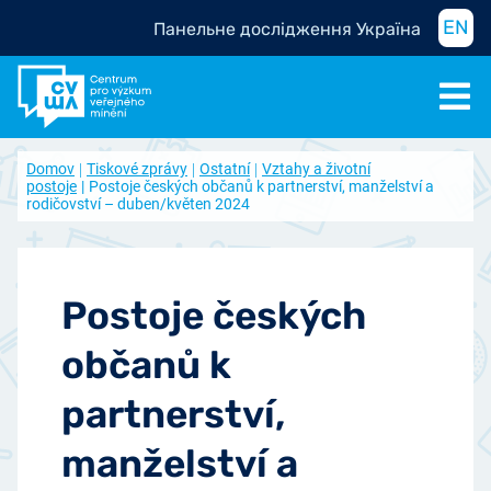
EN
Панельне дослідження Україна
Domov
Tiskové zprávy
Ostatní
Vztahy a životní
postoje
Postoje českých občanů k partnerství, manželství a
rodičovství – duben/květen 2024
Postoje českých
občanů k
partnerství,
manželství a