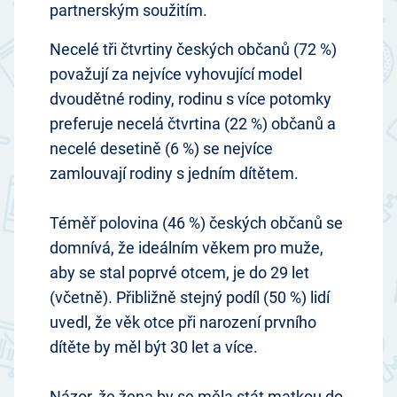
partnerským soužitím.
Necelé tři čtvrtiny českých občanů (72 %)
považují za nejvíce vyhovující model
dvoudětné rodiny, rodinu s více potomky
preferuje necelá čtvrtina (22 %) občanů a
necelé desetině (6 %) se nejvíce
zamlouvají rodiny s jedním dítětem.
Téměř polovina (46 %) českých občanů se
domnívá, že ideálním věkem pro muže,
aby se stal poprvé otcem, je do 29 let
(včetně). Přibližně stejný podíl (50 %) lidí
uvedl, že věk otce při narození prvního
dítěte by měl být 30 let a více.
Názor, že žena by se měla stát matkou do