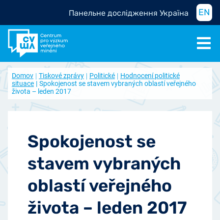
EN
Панельне дослідження Україна
Domov
Tiskové zprávy
Politické
Hodnocení politické
situace
Spokojenost se stavem vybraných oblastí veřejného
života – leden 2017
Spokojenost se
stavem vybraných
oblastí veřejného
života – leden 2017