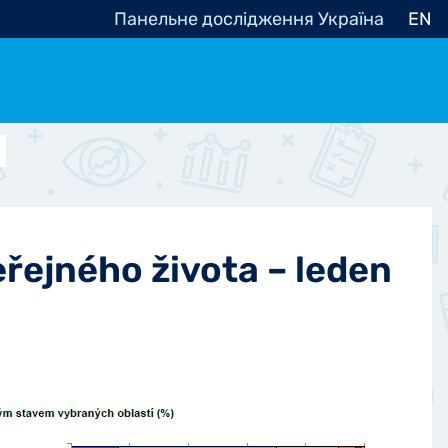
Панельне дослідження Україна
EN
e, občanská společnost
Politické - Ostatní
nomické - Ostatní
ní - Různé
řejného života – leden