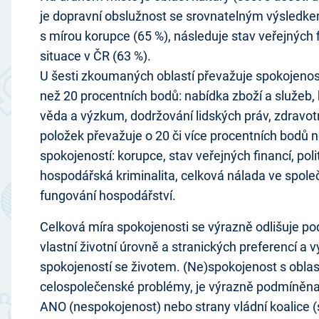
je dopravní obslužnost se srovnatelným výsledke
s mírou korupce (65 %), následuje stav veřejných f
situace v ČR (63 %).
U šesti zkoumaných oblastí převažuje spokojenos
než 20 procentních bodů: nabídka zboží a služeb, 
věda a výzkum, dodržování lidských práv, zdravot
položek převažuje o 20 či více procentních bodů
spokojeností: korupce, stav veřejných financí, poli
hospodářská kriminalita, celková nálada ve společ
fungování hospodářství.
Celková míra spokojenosti se výrazně odlišuje po
vlastní životní úrovně a stranických preferencí a 
spokojeností se životem. (Ne)spokojenost s oblast
celospolečenské problémy, je výrazně podmíněna 
ANO (nespokojenost) nebo strany vládní koalice 