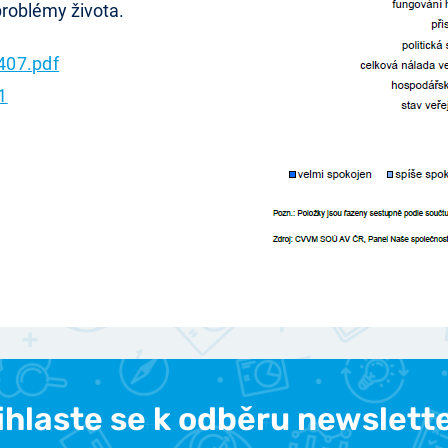
 problémy života.
407.pdf
1
ihlaste se k odběru newslett