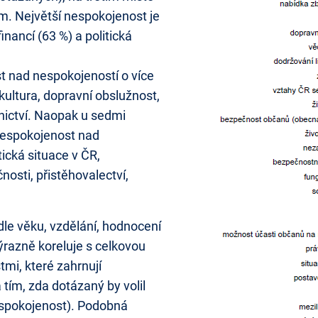
m. Největší nespokojenost je
inancí (63 %) a politická
t nad nespokojeností o více
kultura, dopravní obslužnost,
nictví. Naopak u sedmi
 nespokojenost nad
tická situace v ČR,
nosti, přistěhovalectví,
dle věku, vzdělání, hodnocení
výrazně koreluje s celkovou
mi, které zahrnují
tím, zda dotázaný by volil
(spokojenost). Podobná