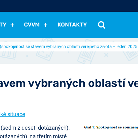
TY
CVVM
KONTAKTY
)spokojenost se stavem vybraných oblastí veřejného života – leden 2025
cení politické situace
Mezinárodní vztahy
Demokraci
cký vývoj
Hospodářská politika
Sociální politika
Eko
st
Vztahy a životní postoje
Ekologie
Média
Ostat
avem vybraných oblastí ve
cké situace
b (sedm z deseti dotázaných).
dotázaných), na třetím místě