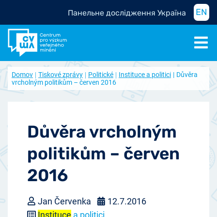
EN
Панельне дослідження Україна
Domov
Tiskové zprávy
Politické
Instituce a politici
Důvěra
vrcholným politikům – červen 2016
Důvěra vrcholným
politikům – červen
2016
Jan Červenka
12.7.2016
Instituce
a politici