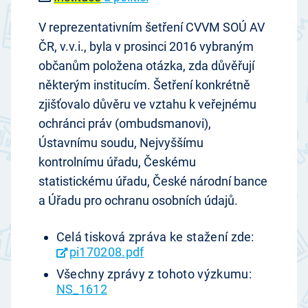
V reprezentativním šetření CVVM SOÚ AV
ČR, v.v.i., byla v prosinci 2016 vybraným
občanům položena otázka, zda důvěřují
některým institucím. Šetření konkrétně
zjišťovalo důvěru ve vztahu k veřejnému
ochránci práv (ombudsmanovi),
Ústavnímu soudu, Nejvyššímu
kontrolnímu úřadu, Českému
statistickému úřadu, České národní bance
a Úřadu pro ochranu osobních údajů.
Celá tisková zpráva ke stažení zde:
pi170208.pdf
Všechny zprávy z tohoto výzkumu:
NS_1612