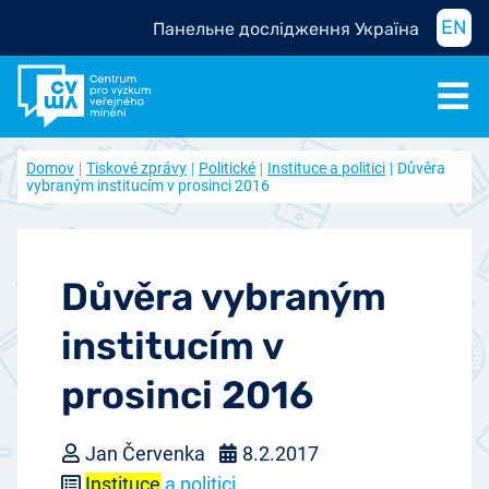
EN
Панельне дослідження Україна
Domov
Tiskové zprávy
Politické
Instituce a politici
Důvěra
vybraným institucím v prosinci 2016
Důvěra vybraným
institucím v
prosinci 2016
Jan Červenka
8.2.2017
Instituce
a politici