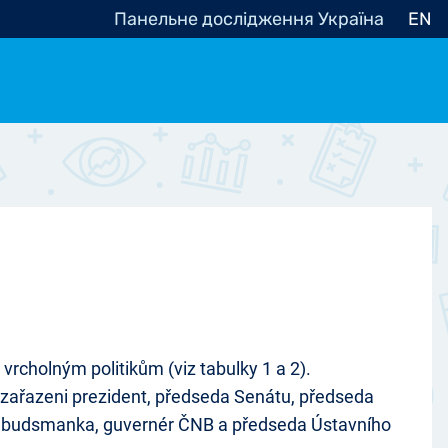
Панельне дослідження Україна
EN
e, občanská společnost
Politické - Ostatní
nomické - Ostatní
ní - Různé
vrcholným politikům (viz tabulky 1 a 2).
 zařazeni prezident, předseda Senátu, předseda
 ombudsmanka, guvernér ČNB a předseda Ústavního