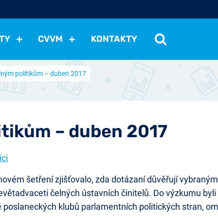
TY
CVVM
KONTAKTY
lným politikům – duben 2017
cení politické situace
Mezinárodní vztahy
Demokraci
cký vývoj
Hospodářská politika
Sociální politika
Eko
st
Vztahy a životní postoje
Ekologie
Média
Ostat
itikům – duben 2017
ici
novém šetření zjišťovalo, zda dotázaní důvěřují vybraným 
ětadvaceti čelných ústavních činitelů. Do výzkumu byli
 poslaneckých klubů parlamentních politických stran,