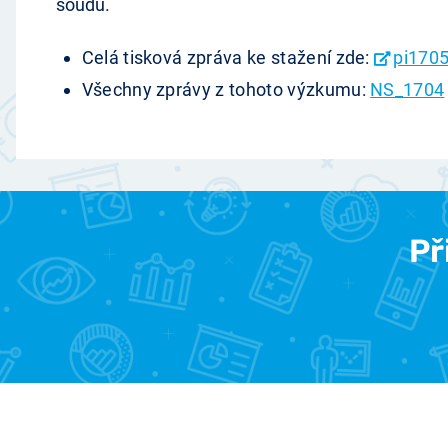
soudu.
Celá tisková zpráva ke stažení zde:
pi1705
Všechny zprávy z tohoto výzkumu:
NS_1704
Př