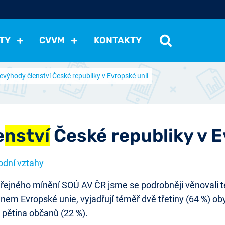
TY
CVVM
KONTAKTY
výhody členství České republiky v Evropské unii
cení politické situace
Mezinárodní vztahy
Demokraci
cký vývoj
Hospodářská politika
Sociální politika
Eko
st
Vztahy a životní postoje
Ekologie
Média
Ostat
e
nství
České republiky v E
odní vztahy
řejného mínění SOÚ AV ČR jsme se podrobněji věnovali 
enem Evropské unie, vyjadřují téměř dvě třetiny (64 %) ob
 pětina občanů (22 %).