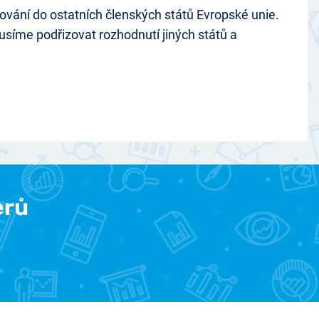
vání do ostatních členských států Evropské unie.
musíme podřizovat rozhodnutí jiných států a
erů