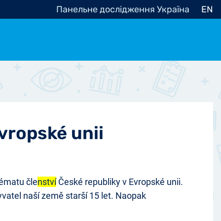
Панельне дослідження Україна
EN
e, občanská společnost
Politické - Ostatní
nomické - Ostatní
ní - Různé
vropské unii
tématu čle
nství
České republiky v Evropské unii.
yvatel naší země starší 15 let. Naopak