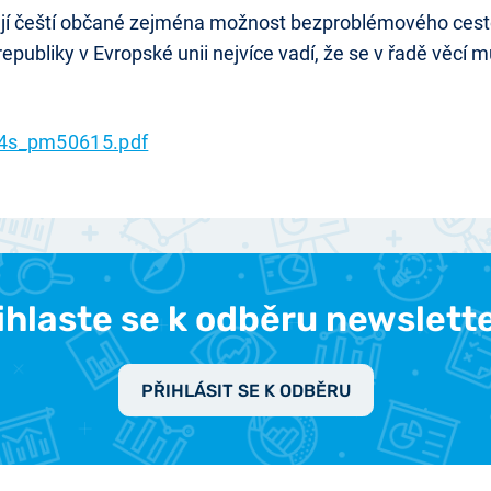
ují čeští občané zejména možnost bezproblémového cesto
epubliky v Evropské unii nejvíce vadí, že se v řadě věcí 
4s_pm50615.pdf
ihlaste se k odběru newslett
PŘIHLÁSIT SE K ODBĚRU