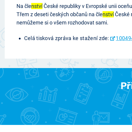
Na čle
nství
České republiky v Evropské unii oceň
Třem z deseti českých občanů na čle
nství
České r
nemůžeme si o všem rozhodovat sami.
Celá tisková zpráva ke stažení zde:
10049
Př