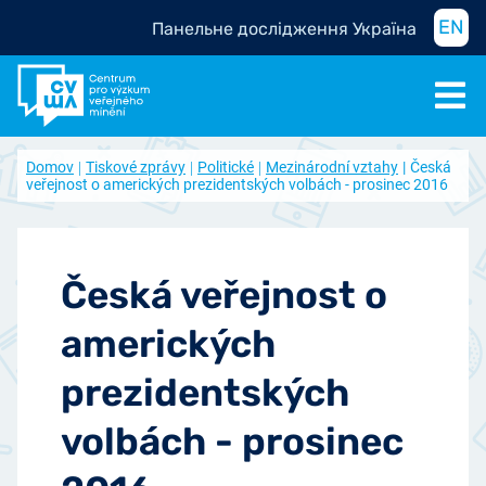
EN
Панельне дослідження Україна
Domov
Tiskové zprávy
Politické
Mezinárodní vztahy
Česká
veřejnost o amerických prezidentských volbách - prosinec 2016
Česká veřejnost o
amerických
prezidentských
volbách - prosinec