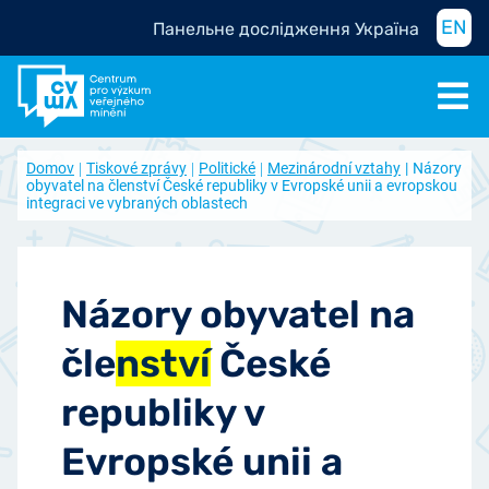
EN
Панельне дослідження Україна
Domov
Tiskové zprávy
Politické
Mezinárodní vztahy
Názory
obyvatel na členství České republiky v Evropské unii a evropskou
integraci ve vybraných oblastech
Názory obyvatel na
čle
nství
České
republiky v
Evropské unii a