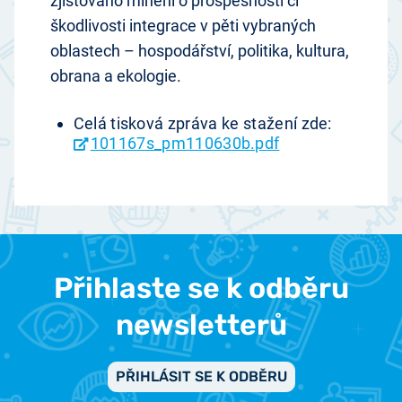
zjišťováno mínění o prospěšnosti či
škodlivosti integrace v pěti vybraných
oblastech – hospodářství, politika, kultura,
obrana a ekologie.
Celá tisková zpráva ke stažení zde:
101167s_pm110630b.pdf
Přihlaste se k odběru
newsletterů
PŘIHLÁSIT SE K ODBĚRU