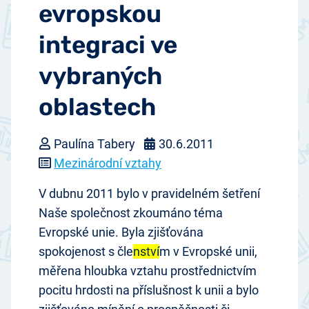
evropskou
integraci ve
vybraných
oblastech
Paulína Tabery
30.6.2011
Mezinárodní vztahy
V dubnu 2011 bylo v pravidelném šetření
Naše společnost zkoumáno téma
Evropské unie. Byla zjišťována
spokojenost s čle
nství
m v Evropské unii,
měřena hloubka vztahu prostřednictvím
pocitu hrdosti na příslušnost k unii a bylo