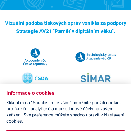
Vizuální podoba tiskových zpráv vznikla za podpory
Strategie AV21 "Paměť v digitálním věku".
Informace o cookies
Kliknutím na "Souhlasím se vším" umožníte použití cookies
pro funkční, analytické a marketingové účely na vašem
Copyright ©
CVVM |
Právní ujednání
|
Nastavení cookies
|
zařízení. Své preference můžete snadno upravit v Nastavení
Prohlášení o zpracování osobních údajů
cookies.