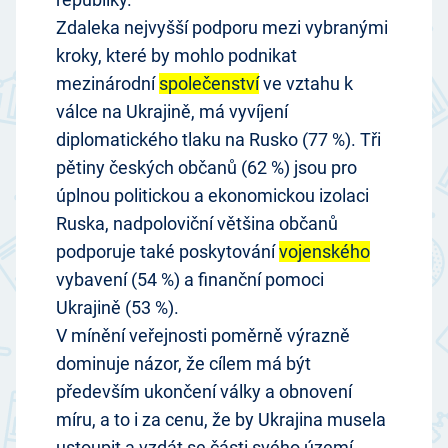
Zdaleka nejvyšší podporu mezi vybranými
kroky, které by mohlo podnikat
mezinárodní
s
p
oleče
nství
ve vztahu k
válce na Ukrajině, má vyvíjení
diplomatického tlaku na Rusko (77 %). Tři
pětiny českých občanů (62 %) jsou pro
úplnou politickou a ekonomickou izolaci
Ruska, nadpoloviční většina občanů
podporuje také poskytování
vojenské
ho
vybavení (54 %) a finanční pomoci
Ukrajině (53 %).
V mínění veřejnosti poměrně výrazně
dominuje názor, že cílem má být
především ukončení války a obnovení
míru, a to i za cenu, že by Ukrajina musela
ustoupit a vzdát se části svého území