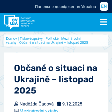
EN
Панельне дослідження Україна
Domov
Tiskové zprávy
Politické
Mezinárodní
vztahy
Občané o situaci na Ukrajině – listopad 2025
Občané o situaci na
Ukrajině – listopad
2025
Naděžda Čadová
9.12.2025
Mezinárodní vztahy