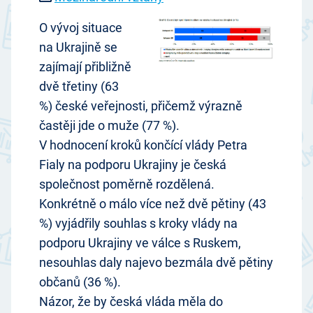
O vývoj situace
na Ukrajině se
zajímají přibližně
dvě třetiny (63
%) české veřejnosti, přičemž výrazně
častěji jde o muže (77 %).
V hodnocení kroků končící vlády Petra
Fialy na podporu Ukrajiny je česká
společnost poměrně rozdělená.
Konkrétně o málo více než dvě pětiny (43
%) vyjádřily souhlas s kroky vlády na
podporu Ukrajiny ve válce s Ruskem,
nesouhlas daly najevo bezmála dvě pětiny
občanů (36 %).
Názor, že by česká vláda měla do