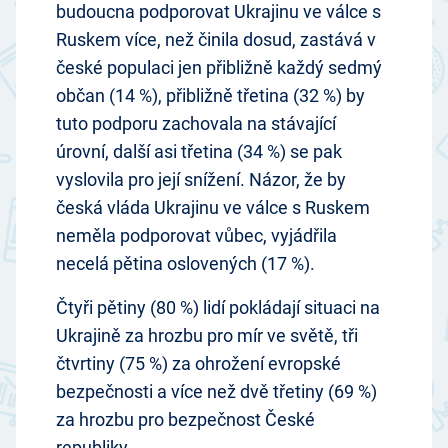
budoucna podporovat Ukrajinu ve válce s
Ruskem více, než činila dosud, zastává v
české populaci jen přibližně každý sedmý
občan (14 %), přibližně třetina (32 %) by
tuto podporu zachovala na stávající
úrovní, další asi třetina (34 %) se pak
vyslovila pro její snížení. Názor, že by
česká vláda Ukrajinu ve válce s Ruskem
neměla podporovat vůbec, vyjádřila
necelá pětina oslovených (17 %).
Čtyři pětiny (80 %) lidí pokládají situaci na
Ukrajině za hrozbu pro mír ve světě, tři
čtvrtiny (75 %) za ohrožení evropské
bezpečnosti a více než dvě třetiny (69 %)
za hrozbu pro bezpečnost České
republiky.