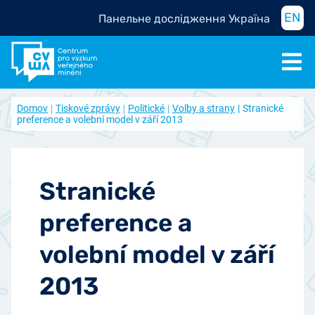
EN
Панельне дослідження Україна
Domov
Tiskové zprávy
Politické
Volby a strany
Stranické
preference a volební model v září 2013
Stranické
preference a
volební model v září
2013