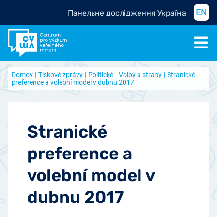
EN
Панельне дослідження Україна
Domov
Tiskové zprávy
Politické
Volby a strany
Stranické
preference a volební model v dubnu 2017
Stranické
preference a
volební model v
dubnu 2017