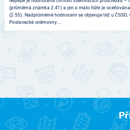
Nejlépe je hodnocena činnost sdělovacích prostředků – ti
(průměrná známka 2.41) a jen o málo hůře je oceňována
(2.55). Nadprůměrné hodnocení se objevuje též u ČSSD, 
Poslanecké sněmovny....
Př