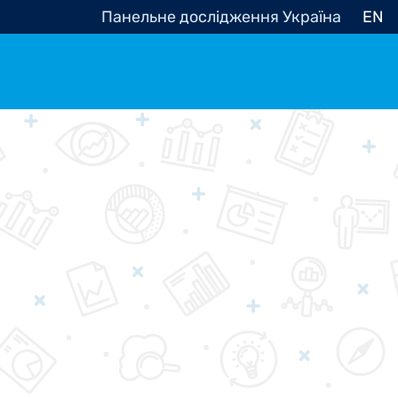
Панельне дослідження Україна
EN
e, občanská společnost
Politické - Ostatní
nomické - Ostatní
ní - Různé