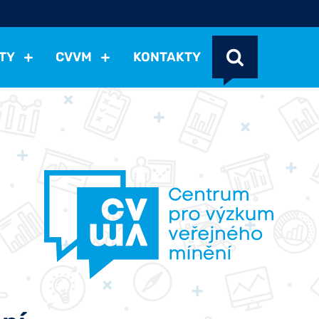
TY
CVVM
KONTAKTY
cení politické situace
Mezinárodní vztahy
Demokraci
cký vývoj
Hospodářská politika
Sociální politika
Eko
st
Vztahy a životní postoje
Ekologie
Média
Ostat