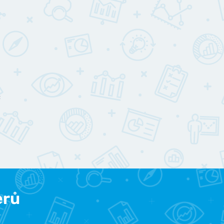
c
erů