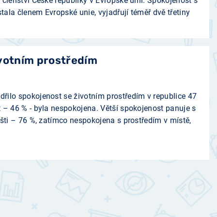
 členství České republiky v Evropské unii. Spokojenost s
stala členem Evropské unie, vyjadřují téměř dvě třetiny
ivotním prostředím
ilo spokojenost se životním prostředím v republice 47
 – 46 % - byla nespokojena. Větší spokojenost panuje s
išti – 76 %, zatímco nespokojena s prostředím v místě,