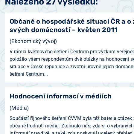
Nalezeno 27 výsledků:
Občané o hospodářské situaci ČR a o 
svých domácností – květen 2011
(Ekonomický vývoj)
V rámci květnového šetření Centrum pro výzkum veřejného
položilo všem respondentům dvě otázky na hodnocení 
situace v České republice a životní úrovně jejich domác
šetření Centrum...
Hodnocení informací v médiích
(Média)
Součástí říjnového šetření CVVM byla též baterie otázek zj
občané hodnotí média. Zajímalo nás, zda si o vybraných 
informují pravdivě, a také, zda poskytují ucelený přehled