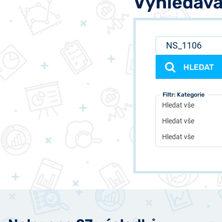
Vyhledává
HLEDAT
Filtr: Typ
Filtr: Autor
Filtr: Kategorie
Hledat vše
Hledat vše
Hledat vše