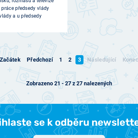
sku, rozhlasu a televize
 práce předsedy vlády
vlády a u předsedy
Začátek
Předchozí
1
2
3
Následující
Kone
Zobrazeno
21
-
27
z
27
nalezených
ihlaste se k odběru newslett