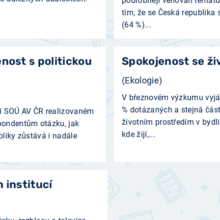
podrobněji věnovali tématu
tím, že se Česká republika 
(64 %)...
nost s politickou
Spokojenost se ž
(Ekologie)
V březnovém výzkumu vyjádř
% dotázaných a stejná část
ní SOÚ AV ČR realizovaném
životním prostředím v bydl
spondentům otázku, jak
kde žijí,...
bliky zůstává i nadále
 institucí