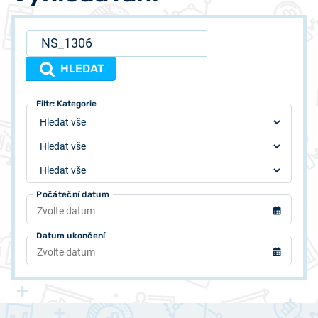
HLEDAT
Filtr: Typ
Filtr: Autor
Filtr: Kategorie
Počáteční datum
Datum ukončení