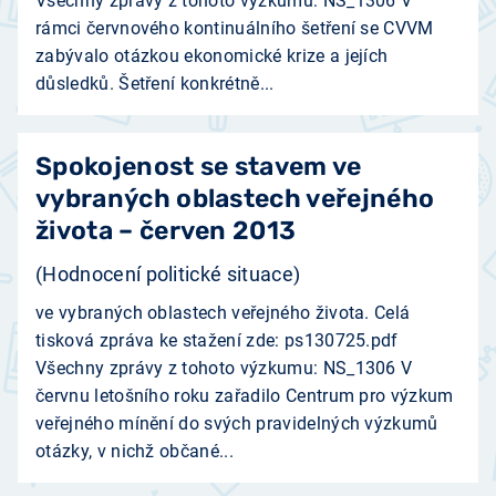
Všechny zprávy z tohoto výzkumu: NS_1306 V
rámci červnového kontinuálního šetření se CVVM
zabývalo otázkou ekonomické krize a jejích
důsledků. Šetření konkrétně...
Spokojenost se stavem ve
vybraných oblastech veřejného
života – červen 2013
(Hodnocení politické situace)
ve vybraných oblastech veřejného života. Celá
tisková zpráva ke stažení zde: ps130725.pdf
Všechny zprávy z tohoto výzkumu: NS_1306 V
červnu letošního roku zařadilo Centrum pro výzkum
veřejného mínění do svých pravidelných výzkumů
otázky, v nichž občané...