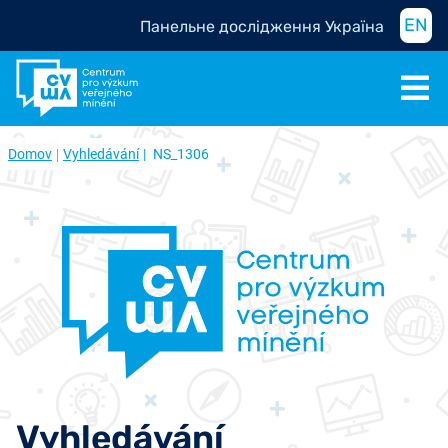
EN
Панельне дослідження Україна
Domov
Vyhledávání
NS_1306
Vyhledávání