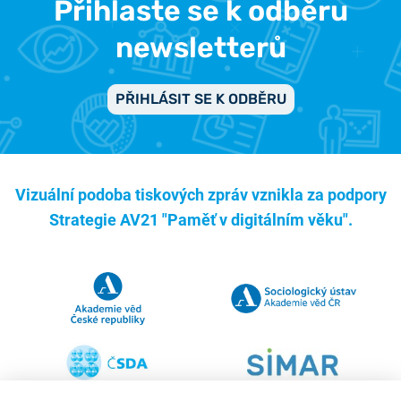
Přihlaste se k odběru
newsletterů
PŘIHLÁSIT SE K ODBĚRU
Vizuální podoba tiskových zpráv vznikla za podpory
Strategie AV21 "Paměť v digitálním věku".