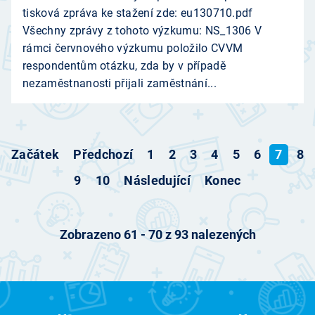
tisková zpráva ke stažení zde: eu130710.pdf
Všechny zprávy z tohoto výzkumu: NS_1306 V
rámci červnového výzkumu položilo CVVM
respondentům otázku, zda by v případě
nezaměstnanosti přijali zaměstnání...
Začátek
Předchozí
1
2
3
4
5
6
7
8
9
10
Následující
Konec
Zobrazeno
61
-
70
z
93
nalezených