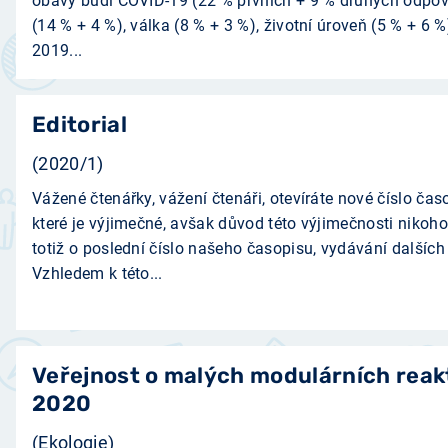
obavy budí COVID-19 (22 % prvních + 9 % druhých odpově
(14 % + 4 %), válka (8 % + 3 %), životní úroveň (5 % + 6 %)
2019...
Editorial
(2020/1)
Vážené čtenářky, vážení čtenáři, otevíráte nové číslo ča
které je výjimečné, avšak důvod této výjimečnosti nikoho
totiž o poslední číslo našeho časopisu, vydávání dalších 
Vzhledem k této...
Veřejnost o malých modulárních reak
2020
(Ekologie)