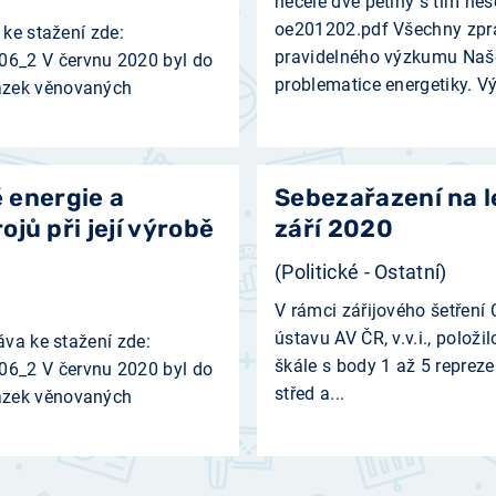
necelé dvě pětiny s tím nes
oe201202.pdf Všechny zpr
 ke stažení zde:
pravidelného výzkumu Naše
06_2 V červnu 2020 byl do
problematice energetiky. V
ázek věnovaných
é energie a
Sebezařazení na l
jů při její výrobě
září 2020
(Politické - Ostatní)
V rámci zářijového šetřen
ústavu AV ČR, v.v.i., polo
áva ke stažení zde:
škále s body 1 až 5 repreze
06_2 V červnu 2020 byl do
střed a...
ázek věnovaných