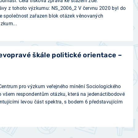
ouhlasí. Celá tisková zpráva ke stažení zde:
ávy z tohoto výzkumu: NS_2006_2 V červnu 2020 byl do
 společnost zařazen blok otázek věnovaných
ýzkum...
evopravé škále politické orientace –
í Centrum pro výzkum veřejného mínění Sociologického
žilo všem respondentům otázku, která na jedenáctibodové
ntujícími levou část spektra, s bodem 6 představujícím