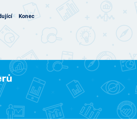
ující
Konec
erů