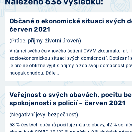
Nalezeno 636 výsledků:
Občané o ekonomické situaci svých 
červen 2021
(Práce, příjmy, životní úroveň)
V rámci svého červnového šetření CVVM zkoumalo, jak l
socioekonomickou situaci svých domácností. Dotázaní s
je pro ně obtížné vyjít s příjmy a zda svoji domácnost po
naopak chudou. Dále...
Veřejnost o svých obavách, pocitu b
spokojenosti s policií – červen 2021
(Negativní jevy, bezpečnost)
58 % českých občanů pociťuje nějaké obavy, 42 % se nič