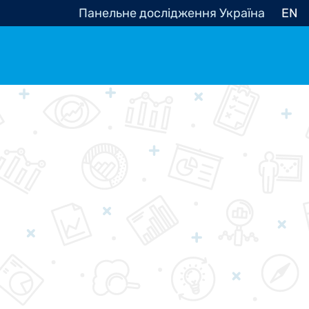
Панельне дослідження Україна
EN
e, občanská společnost
Politické - Ostatní
nomické - Ostatní
ní - Různé