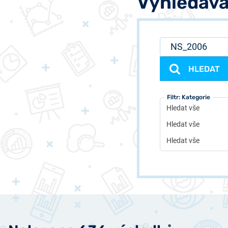
Vyhledává
HLEDAT
Filtr: Typ
Filtr: Autor
Filtr: Kategorie
Hledat vše
Hledat vše
Hledat vše