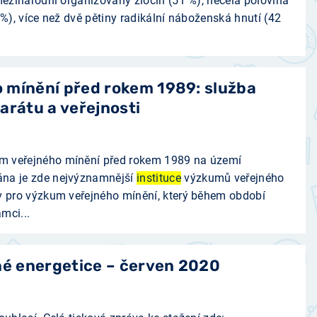
 mezinárodní organizovaný zločin (51 %), necelá polovina
 %), více než dvě pětiny radikální náboženská hnutí (42
 mínění před rokem 1989: služba
arátu a veřejnosti
m veřejného mínění před rokem 1989 na území
ána je zde nejvýznamnější
instituce
výzkumů veřejného
v pro výzkum veřejného mínění, který během období
mci...
né energetice – červen 2020