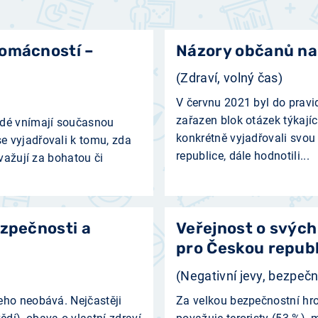
domácností –
Názory občanů na 
(Zdraví, volný čas)
V červnu 2021 byl do prav
zařazen blok otázek týkajíc
idé vnímají současnou
konkrétně vyjadřovali svou
e vyjadřovali k tomu, zda
republice, dále hodnotili...
važují za bohatou či
ezpečnosti a
Veřejnost o svých
pro Českou republ
(Negativní jevy, bezpečn
eho neobává. Nejčastěji
Za velkou bezpečnostní hr