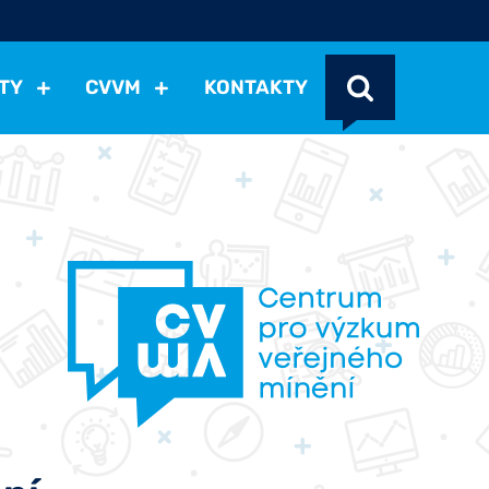
TY
CVVM
KONTAKTY
cení politické situace
Mezinárodní vztahy
Demokraci
cký vývoj
Hospodářská politika
Sociální politika
Eko
st
Vztahy a životní postoje
Ekologie
Média
Ostat