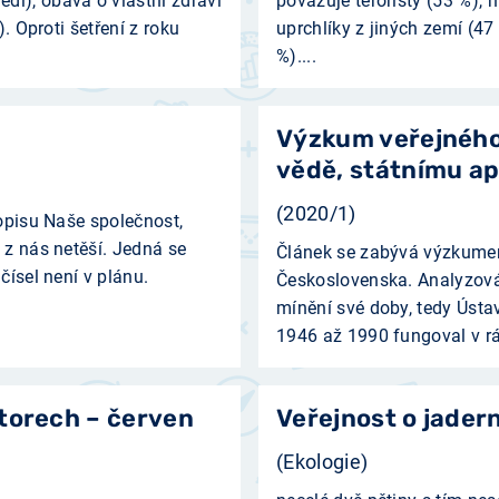
dí), obava o vlastní zdraví
považuje teroristy (53 %),
. Oproti šetření z roku
uprchlíky z jiných zemí (47
%)....
Výzkum veřejného
vědě, státnímu ap
(2020/1)
sopisu Naše společnost,
 z nás netěší. Jedná se
Článek se zabývá výzkume
čísel není v plánu.
Československa. Analyzov
mínění své doby, tedy Ústa
1946 až 1990 fungoval v rá
torech – červen
Veřejnost o jader
(Ekologie)