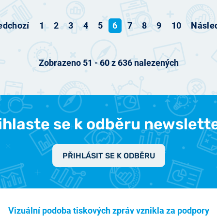
edchozí
1
2
3
4
5
6
7
8
9
10
Násled
Zobrazeno
51
-
60
z
636
nalezených
ihlaste se k odběru newslett
PŘIHLÁSIT SE K ODBĚRU
Vizuální podoba tiskových zpráv vznikla za podpory