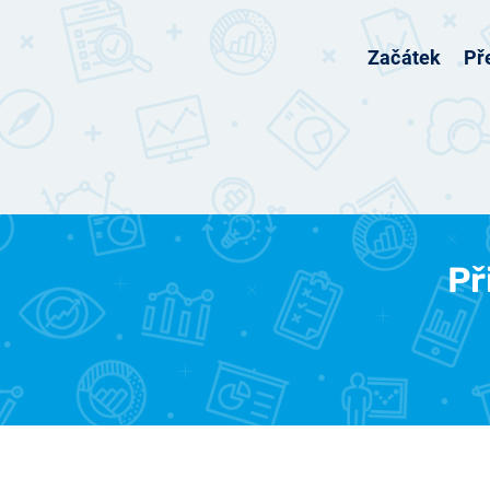
Začátek
Př
Př