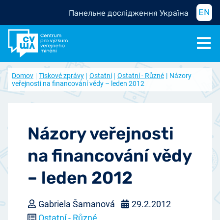
EN
Панельне дослідження Україна
Domov
Tiskové zprávy
Ostatní
Ostatní - Různé
Názory
veřejnosti na financování vědy – leden 2012
Názory veřejnosti
na financování vědy
– leden 2012
Gabriela Šamanová
29.2.2012
Ostatní - Různé