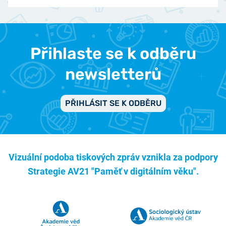
Přihlaste se k odběru
newsletterů
PŘIHLÁSIT SE K ODBĚRU
Vizuální podoba tiskových zpráv vznikla za podpory
Strategie AV21 "Paměť v digitálním věku".