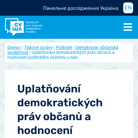
EN
Панельне дослідження Україна
Domov
Tiskové zprávy
Politické
Demokracie, občanská
společnost
Uplatňování demokratických práv občanů a
hodnocení politického systému u nás
Uplatňování
demokratických
práv občanů a
hodnocení