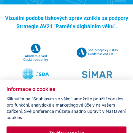
Vizuální podoba tiskových zpráv vznikla za podpory
Strategie AV21 "Paměť v digitálním věku".
Informace o cookies
Kliknutím na "Souhlasím se vším" umožníte použití cookies
pro funkční, analytické a marketingové účely na vašem
Copyright ©
CVVM |
Právní ujednání
|
Nastavení cookies
|
zařízení. Své preference můžete snadno upravit v Nastavení
Prohlášení o zpracování osobních údajů
cookies.
Souhlasím se vším