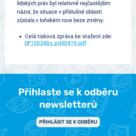
lidských práv byl relativně nejčastějším
názor, že situace v příslušné oblasti
zůstala v loňském roce beze změny.
Celá tisková zpráva ke stažení zde:
100348s_pd40419.pdf
Přihlaste se k odběru
newsletterů
PŘIHLÁSIT SE K ODBĚRU