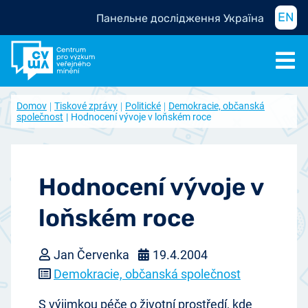
EN
Панельне дослідження Україна
Domov
Tiskové zprávy
Politické
Demokracie, občanská
společnost
Hodnocení vývoje v loňském roce
Hodnocení vývoje v
loňském roce
Jan Červenka
19.4.2004
Demokracie, občanská společnost
S výjimkou péče o životní prostředí, kde