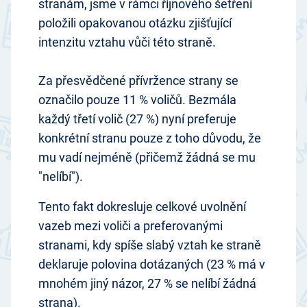
stranám, jsme v rámci říjnového šetření
položili opakovanou otázku zjišťující
intenzitu vztahu vůči této straně.
Za přesvědčené přívržence strany se
označilo pouze 11 % voličů. Bezmála
každý třetí volič (27 %) nyní preferuje
konkrétní stranu pouze z toho důvodu, že
mu vadí nejméně (přičemž žádná se mu
"nelíbí").
Tento fakt dokresluje celkové uvolnění
vazeb mezi voliči a preferovanými
stranami, kdy spíše slabý vztah ke straně
deklaruje polovina dotázaných (23 % má v
mnohém jiný názor, 27 % se nelíbí žádná
strana).