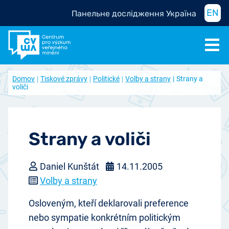
EN
Панельне дослідження Україна
Domov
Tiskové zprávy
Politické
Volby a strany
Strany a
voliči
Strany a voliči
Daniel Kunštát
14.11.2005
Volby a strany
Osloveným, kteří deklarovali preference
nebo sympatie konkrétním politickým