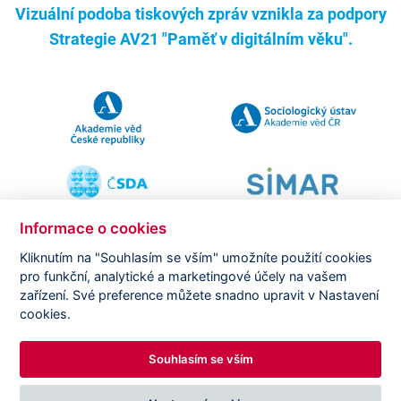
Vizuální podoba tiskových zpráv vznikla za podpory
Strategie AV21 "Paměť v digitálním věku".
Informace o cookies
Kliknutím na "Souhlasím se vším" umožníte použití cookies
pro funkční, analytické a marketingové účely na vašem
Copyright ©
CVVM |
Právní ujednání
|
Nastavení cookies
|
zařízení. Své preference můžete snadno upravit v Nastavení
Prohlášení o zpracování osobních údajů
cookies.
Souhlasím se vším
DESIGNED BY
PRINCIPAL WEBDEV