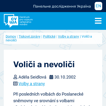
EN
Панельне дослідження Україна
Domov
Tiskové zprávy
Politické
Volby a strany
Voliči a
nevoliči
Voliči a nevoliči
Adéla Seidlová
30.10.2002
Volby a strany
Při posledních volbách do Poslanecké
sněmovny ve srovnání s volbami