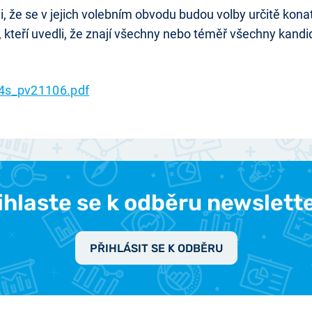
i, že se v jejich volebním obvodu budou volby určitě konat,
 kteří uvedli, že znají všechny nebo téměř všechny kandidát
4s_pv21106.pdf
ihlaste se k odběru newslett
PŘIHLÁSIT SE K ODBĚRU