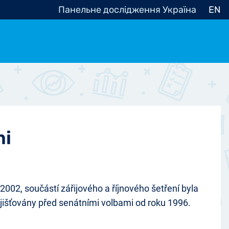
Панельне дослідження Україна
EN
e, občanská společnost
Politické - Ostatní
nomické - Ostatní
ní - Různé
mi
002, součástí zářijového a říjnového šetření byla
y zjišťovány před senátními volbami od roku 1996.