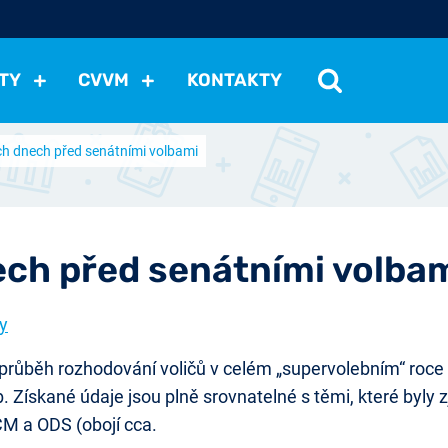
TY
CVVM
KONTAKTY
ích dnech před senátními volbami
cení politické situace
Mezinárodní vztahy
Demokraci
cký vývoj
Hospodářská politika
Sociální politika
Eko
st
Vztahy a životní postoje
Ekologie
Média
Ostat
nech před senátními volba
y
růběh rozhodování voličů v celém „supervolebním“ roce 2
leb. Získané údaje jsou plně srovnatelné s těmi, které byl
ČM a ODS (obojí cca.