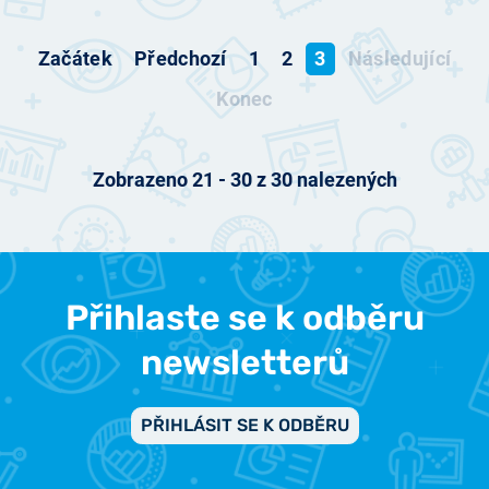
Začátek
Předchozí
1
2
3
Následující
Konec
Zobrazeno
21
-
30
z
30
nalezených
Přihlaste se k odběru
newsletterů
PŘIHLÁSIT SE K ODBĚRU