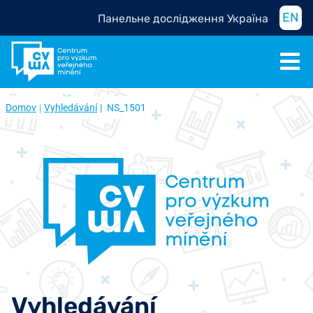
EN
Панельне дослідження Україна
Domov
Vyhledávání
NS_1501
Vyhledávání