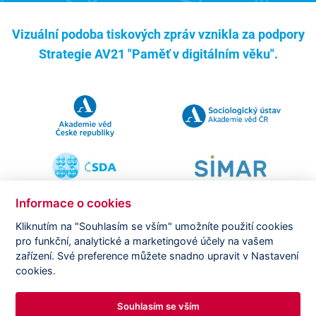
Vizuální podoba tiskových zpráv vznikla za podpory
Strategie AV21 "Paměť v digitálním věku".
Informace o cookies
Kliknutím na "Souhlasím se vším" umožníte použití cookies
pro funkční, analytické a marketingové účely na vašem
Copyright ©
CVVM |
Právní ujednání
|
Nastavení cookies
|
zařízení. Své preference můžete snadno upravit v Nastavení
Prohlášení o zpracování osobních údajů
cookies.
Souhlasím se vším