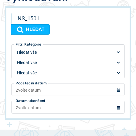
HLEDAT
Filtr: Typ
Filtr: Autor
Filtr: Kategorie
Počáteční datum
Datum ukončení