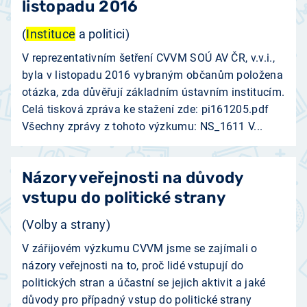
listopadu 2016
(
Instituce
a politici)
V reprezentativním šetření CVVM SOÚ AV ČR, v.v.i.,
byla v listopadu 2016 vybraným občanům položena
otázka, zda důvěřují základním ústavním institucím.
Celá tisková zpráva ke stažení zde: pi161205.pdf
Všechny zprávy z tohoto výzkumu: NS_1611 V...
Názory veřejnosti na důvody
vstupu do politické strany
(Volby a strany)
V zářijovém výzkumu CVVM jsme se zajímali o
názory veřejnosti na to, proč lidé vstupují do
politických stran a účastní se jejich aktivit a jaké
důvody pro případný vstup do politické strany