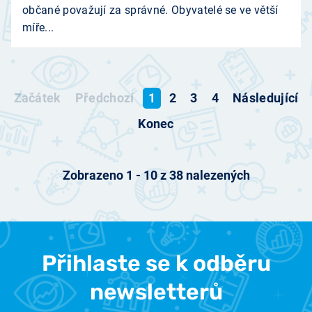
občané považují za správné. Obyvatelé se ve větší
míře...
Začátek
Předchozí
1
2
3
4
Následující
Konec
Zobrazeno
1
-
10
z
38
nalezených
Přihlaste se k odběru
newsletterů