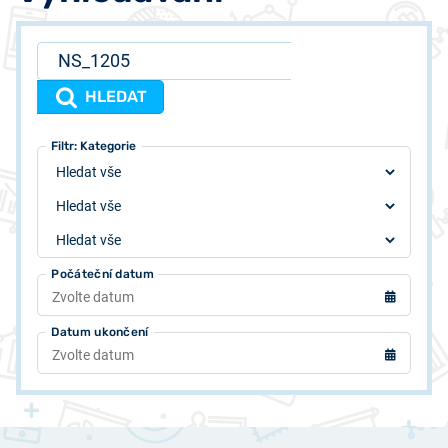
HLEDAT
Filtr: Typ
Filtr: Autor
Filtr: Kategorie
Počáteční datum
Datum ukončení