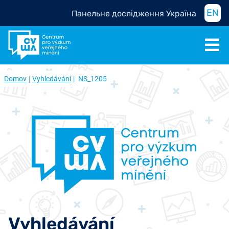
EN
Панельне дослідження Україна
Domov
Vyhledávání
NS_1205
Vyhledávání