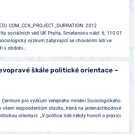
D) COM_CCK_PROJECT_DURRATION: 2012
 sociálních věd UK Praha, Smetanovo nábř. 6, 110 01
sociologický výzkum zabývající se chováním lidí ve
í v období...
evopravé škále politické orientace –
í Centrum pro výzkum veřejného mínění Sociologického
žilo všem respondentům otázku, která na jedenáctibodové
itickou orientaci: „V politice lidé někdy hovoří o pravici