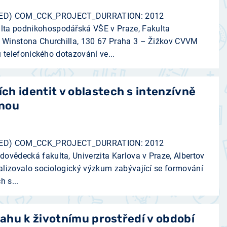
D) COM_CCK_PROJECT_DURRATION: 2012
a podnikohospodářská VŠE v Praze, Fakulta
Winstona Churchilla, 130 67 Praha 3 – Žižkov ­CVVM
 telefonického dotazování ve...
h identit v oblastech s intenzívně
inou
D) COM_CCK_PROJECT_DURRATION: 2012
ědecká fakulta, Univerzita Karlova v Praze, Albertov
alizovalo sociologický výzkum zabývající se formování
h s...
tahu k životnímu prostředí v období