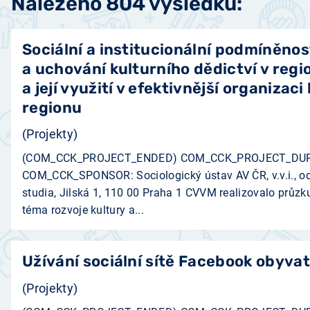
Nalezeno 804 výsledků:
Sociální a institucionální podmíněnos
a uchování kulturního dědictví v regi
a její využití v efektivnější organizaci
regionu
(Projekty)
(COM_CCK_PROJECT_ENDED) COM_CCK_PROJECT_DURR
COM_CCK_SPONSOR: Sociologický ústav AV ČR, v.v.i., odd
studia, Jilská 1, 110 00 Praha 1 ­CVVM realizovalo průz
téma rozvoje kultury a...
Užívání sociální sítě Facebook obyvat
(Projekty)