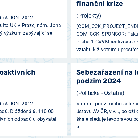
finanční krize
(Projekty)
RATION: 2012
lta UK v Praze, nám. Jana
(COM_CCK_PROJECT_ENDE
ký výzkum zabývající se
COM_CCK_SPONSOR: Fakulta
Praha 1 ­CVVM realizovalo 
vztahu k životnímu prostřed
ioaktivních
Sebezařazení na l
podzim 2024
(Politické - Ostatní)
RATION: 2012
V rámci podzimního šetřen
dů, Dlážděná 6, 110 00
ústavu AV ČR, v.v.i., polo
ktivních odpadů u obyvatel
škále sleduje levopravou pol
a...