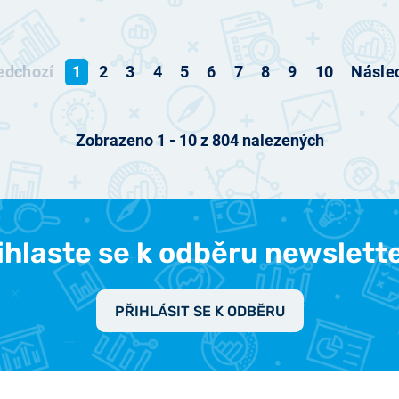
edchozí
1
2
3
4
5
6
7
8
9
10
Násled
Zobrazeno
1
-
10
z
804
nalezených
ihlaste se k odběru newslett
PŘIHLÁSIT SE K ODBĚRU