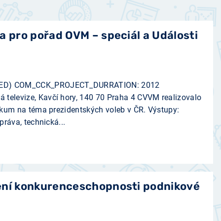
a pro pořad OVM – speciál a Události
D) COM_CCK_PROJECT_DURRATION: 2012
elevize, Kavčí hory, 140 70 Praha 4 CVVM realizovalo
zkum na téma prezidentských voleb v ČR. Výstupy:
ráva, technická...
ení konkurenceschopnosti podnikové