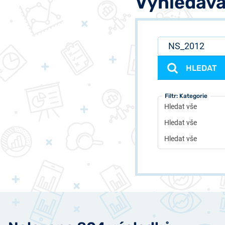
Vyhledává
HLEDAT
Filtr: Typ
Filtr: Autor
Filtr: Kategorie
Hledat vše
Hledat vše
Hledat vše