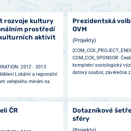
t rozvoje kultury
Prezidentská volb
onálním prostředí
OVM
 kulturních aktivit
(Projekty)
(COM_CCK_PROJECT_ENDE
COM_CCK_SPONSOR: Česká t
kompletní sociologický vý
ATION: 2012 - 2013
datový soubor, závěrečná zp
ělení Lokální a regionální
kum veřejného mínění na
eli ČR
Dotazníkové šetř
sféry
(Projekty)