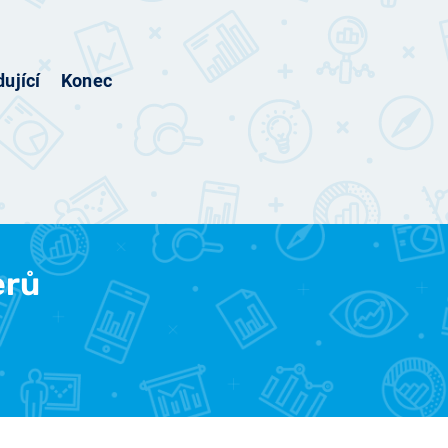
ující
Konec
erů