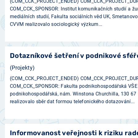
(COM_CCK_PROJECT_ENDED) COM_CCK_PROJECT_DUR
COM_CCK_SPONSOR: Institut komunikačních studií a žurn
mediálních studií, Fakulta sociálních věd UK, Smetanovo
­CVVM realizovalo sociologický výzkum...
Dotazníkové šetření v podnikové sféř
(Projekty)
(COM_CCK_PROJECT_ENDED) COM_CCK_PROJECT_DUR
COM_CCK_SPONSOR: Fakulta podnikohospodářská VŠE v
podnikohospodářská, nám. Winstona Churchilla, 130 67 
realizovalo sběr dat formou telefonického dotazování...
Informovanost veřejnosti k riziku ra