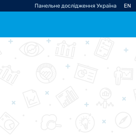
Панельне дослідження Україна
EN
e, občanská společnost
Politické - Ostatní
nomické - Ostatní
ní - Různé