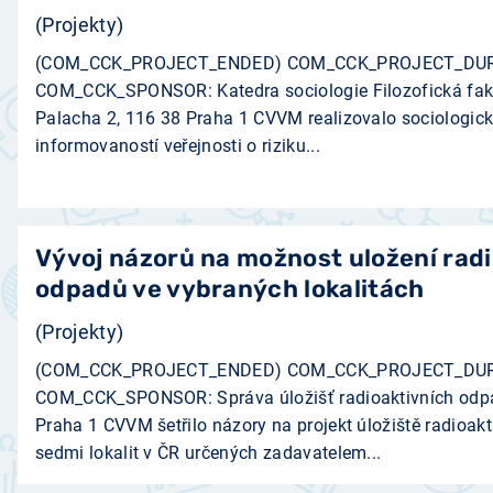
(Projekty)
(COM_CCK_PROJECT_ENDED) COM_CCK_PROJECT_DUR
COM_CCK_SPONSOR: Katedra sociologie Filozofická faku
Palacha 2, 116 38 Praha 1 ­CVVM realizovalo sociologic
informovaností veřejnosti o riziku...
Vývoj názorů na možnost uložení rad
odpadů ve vybraných lokalitách
(Projekty)
(COM_CCK_PROJECT_ENDED) COM_CCK_PROJECT_DUR
COM_CCK_SPONSOR: Správa úložišť radioaktivních odpa
Praha 1 ­­CVVM šetřilo názory na projekt úložiště radioa
sedmi lokalit v ČR určených zadavatelem...