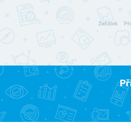
Začátek
Př
Př