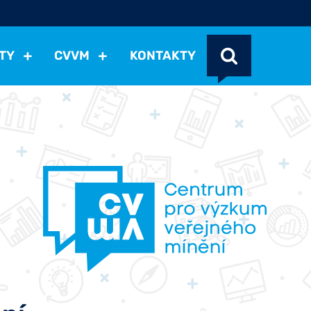
TY
CVVM
KONTAKTY
cení politické situace
Mezinárodní vztahy
Demokraci
cký vývoj
Hospodářská politika
Sociální politika
Eko
st
Vztahy a životní postoje
Ekologie
Média
Ostat