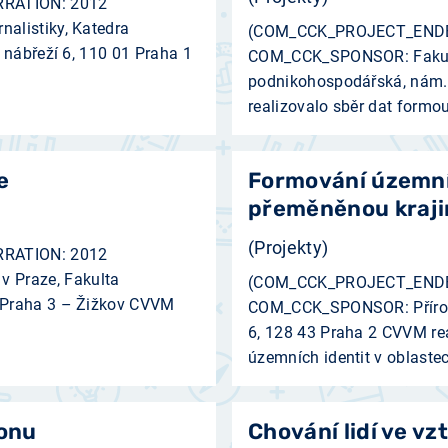
RATION: 2012
alistiky, Katedra
(COM_CCK_PROJECT_ENDE
 nábřeží 6, 110 01 Praha 1
COM_CCK_SPONSOR: Fakult
podnikohospodářská, nám. 
realizovalo sběr dat formou
e
Formování územníc
přeměněnou kraj
(Projekty)
RATION: 2012
 Praze, Fakulta
(COM_CCK_PROJECT_ENDE
Praha 3 – Žižkov ­­CVVM
COM_CCK_SPONSOR: Přírodov
6, 128 43 Praha 2 ­CVVM re
územních identit v oblastec
donu
Chování lidí ve vz