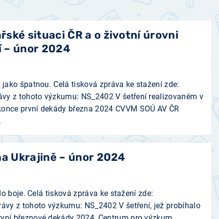
ské situaci ČR a o životní úrovni
 – únor 2024
 jako špatnou. Celá tisková zpráva ke stažení zde:
vy z tohoto výzkumu: NS_2402 V šetření realizovaném v
 konce první dekády března 2024 CVVM SOÚ AV ČR
.
na Ukrajině – únor 2024
 do boje. Celá tisková zpráva ke stažení zde:
vy z tohoto výzkumu: NS_2402 V šetření, jež probíhalo
rvní březnové dekády 2024, Centrum pro výzkum