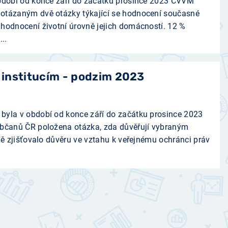
období od konce září do začátku prosince 2023 CVVM
otázaným dvě otázky týkající se hodnocení současné
hodnocení životní úrovně jejich domácností. 12 %
..
institucím - podzim 2023
byla v období od konce září do začátku prosince 2023
občanů ČR položena otázka, zda důvěřují vybraným
ně zjišťovalo důvěru ve vztahu k veřejnému ochránci práv