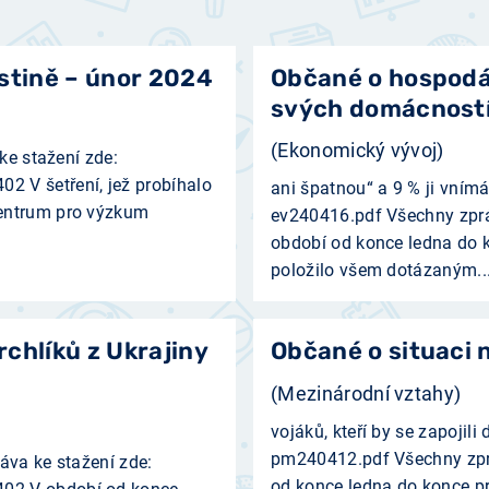
estině – únor 2024
Občané o hospodář
svých domácností
(Ekonomický vývoj)
ke stažení zde:
 V šetření, jež probíhalo
ani špatnou“ a 9 % ji vnímá
Centrum pro výzkum
ev240416.pdf Všechny zprá
období od konce ledna do
položilo všem dotázaným..
rchlíků z Ukrajiny
Občané o situaci 
(Mezinárodní vztahy)
vojáků, kteří by se zapojili
pm240412.pdf Všechny zprá
ráva ke stažení zde:
od konce ledna do konce p