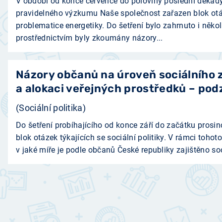
V období od konce července do poloviny poslední dekády
pravidelného výzkumu Naše společnost zařazen blok ot
problematice energetiky. Do šetření bylo zahrnuto i několi
prostřednictvím byly zkoumány názory...
Názory občanů na úroveň sociálního 
a alokaci veřejných prostředků – po
(Sociální politika)
Do šetření probíhajícího od konce září do začátku pros
blok otázek týkajících se sociální politiky. V rámci tohoto
v jaké míře je podle občanů České republiky zajištěno soc