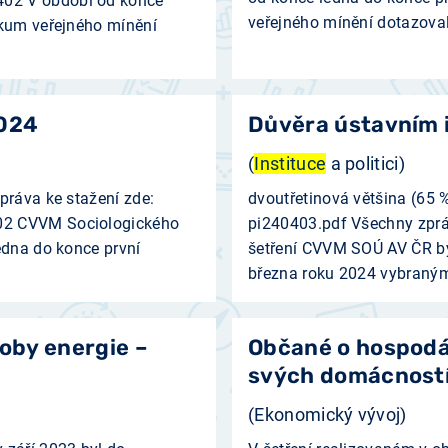
402 V období od konce
veřejného mínění dotazoval
zkum veřejného mínění
2024
Důvěra ústavním 
(
Instituce
a politici)
práva ke stažení zde:
dvoutřetinová většina (65 %
02 CVVM Sociologického
pi240403.pdf Všechny zprá
edna do konce první
šetření CVVM SOÚ AV ČR byl
března roku 2024 vybraným
roby energie –
Občané o hospodář
svých domácností
(Ekonomický vývoj)