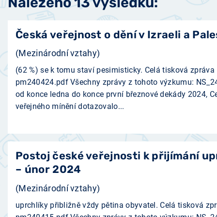
Nalezeno 13 výsledků:
Česká veřejnost o dění v Izraeli a Pal
(Mezinárodní vztahy)
(62 %) se k tomu staví pesimisticky. Celá tisková zpráva 
pm240424.pdf Všechny zprávy z tohoto výzkumu: NS_2402
od konce ledna do konce první březnové dekády 2024, 
veřejného mínění dotazovalo...
Postoj české veřejnosti k přijímání up
– únor 2024
(Mezinárodní vztahy)
uprchlíky přibližně vždy pětina obyvatel. Celá tisková zp