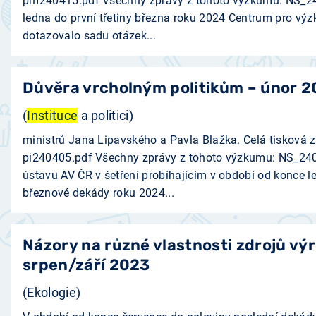
pm240415.pdf Všechny zprávy z tohoto výzkumu: NS_2
ledna do první třetiny března roku 2024 Centrum pro vý
dotazovalo sadu otázek...
Důvěra vrcholným politikům – únor 
(
Instituce
a politici)
ministrů Jana Lipavského a Pavla Blažka. Celá tisková z
pi240405.pdf Všechny zprávy z tohoto výzkumu: NS_24
ústavu AV ČR v šetření probíhajícím v období od konce l
březnové dekády roku 2024...
Názory na různé vlastnosti zdrojů vý
srpen/září 2023
(Ekologie)