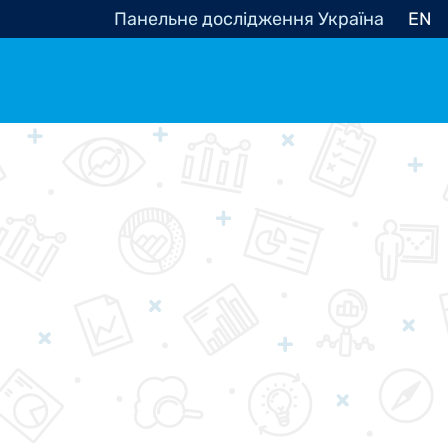
Панельне дослідження Україна
EN
e, občanská společnost
Politické - Ostatní
nomické - Ostatní
ní - Různé