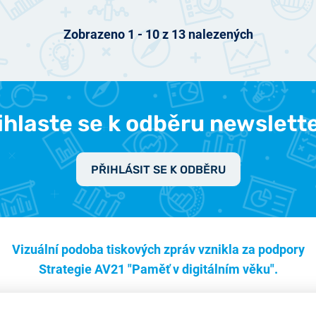
Zobrazeno
1
-
10
z
13
nalezených
ihlaste se k odběru newslett
PŘIHLÁSIT SE K ODBĚRU
Vizuální podoba tiskových zpráv vznikla za podpory
Strategie AV21 "Paměť v digitálním věku".