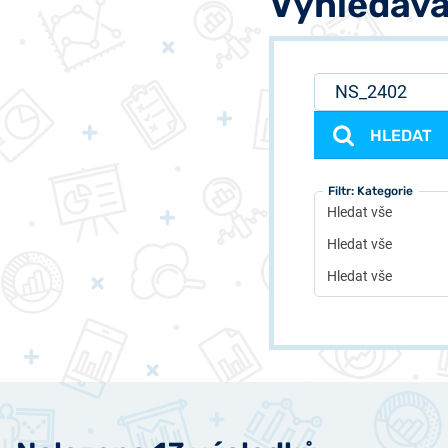
Vyhledává
HLEDAT
Filtr: Typ
Filtr: Autor
Filtr: Kategorie
Hledat vše
Hledat vše
Hledat vše