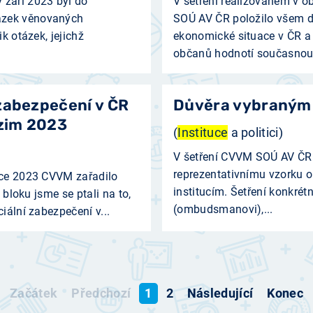
 září 2023 byl do
V šetření realizovaném v 
ázek věnovaných
SOÚ AV ČR položilo všem d
k otázek, jejichž
ekonomické situace v ČR a 
občanů hodnotí současnou.
zabezpečení v ČR
Důvěra vybraným 
dzim 2023
(
Instituce
a politici)
V šetření CVVM SOÚ AV ČR 
reprezentativnímu vzorku 
ince 2023 CVVM zařadilo
institucím. Šetření konkrét
 bloku jsme se ptali na to,
(ombudsmanovi),...
iální zabezpečení v...
Začátek
Předchozí
1
2
Následující
Konec