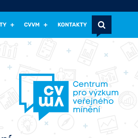
TY
CVVM
KONTAKTY
cení politické situace
Mezinárodní vztahy
Demokraci
cký vývoj
Hospodářská politika
Sociální politika
Eko
st
Vztahy a životní postoje
Ekologie
Média
Ostat