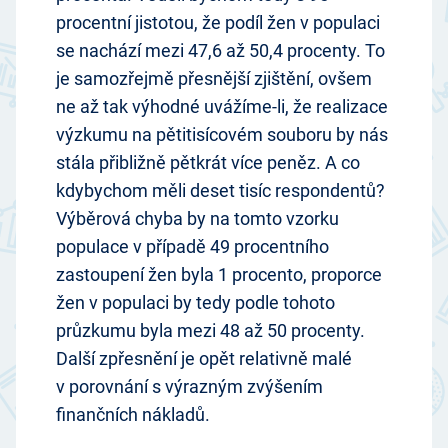
procentní jistotou, že podíl žen v populaci
se nachází mezi 47,6 až 50,4 procenty. To
je samozřejmě přesnější zjištění, ovšem
ne až tak výhodné uvážíme-li, že realizace
výzkumu na pětitisícovém souboru by nás
stála přibližně pětkrát více peněz. A co
kdybychom měli deset tisíc respondentů?
Výběrová chyba by na tomto vzorku
populace v případě 49 procentního
zastoupení žen byla 1 procento, proporce
žen v populaci by tedy podle tohoto
průzkumu byla mezi 48 až 50 procenty.
Další zpřesnění je opět relativně malé
v porovnání s výrazným zvýšením
finančních nákladů.