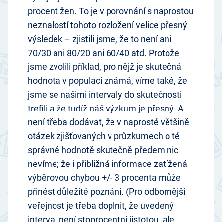
procent žen. To je v porovnání s naprostou
neznalostí tohoto rozložení velice přesný
výsledek – zjistili jsme, že to není ani
70/30 ani 80/20 ani 60/40 atd. Protože
jsme zvolili příklad, pro nějž je skutečná
hodnota v populaci známá, víme také, že
jsme se našimi intervaly do skutečnosti
trefili a že tudíž náš výzkum je přesný. A
není třeba dodávat, že v naprosté většině
otázek zjišťovaných v průzkumech o té
správné hodnotě skutečně předem nic
nevíme; že i přibližná informace zatížená
výběrovou chybou +/- 3 procenta může
přinést důležité poznání. (Pro odbornější
veřejnost je třeba doplnit, že uvedený
interval není stoprocentní jistotou, ale