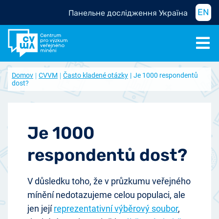
EN
Панельне дослідження Україна
Domov
CVVM
Často kladené otázky
Je 1000 respondentů
dost?
Je 1000
respondentů dost?
V důsledku toho, že v průzkumu veřejného
mínění nedotazujeme celou populaci, ale
jen její
reprezentativní výběrový soubor
,