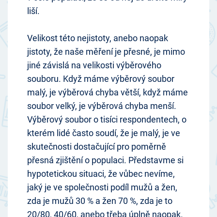
liší.
Velikost této nejistoty, anebo naopak
jistoty, že naše měření je přesné, je mimo
jiné závislá na velikosti výběrového
souboru. Když máme výběrový soubor
malý, je výběrová chyba větší, když máme
soubor velký, je výběrová chyba menší.
Výběrový soubor o tisíci respondentech, o
kterém lidé často soudí, že je malý, je ve
skutečnosti dostačující pro poměrně
přesná zjištění o populaci. Představme si
hypotetickou situaci, že vůbec nevíme,
jaký je ve společnosti podíl mužů a žen,
zda je mužů 30 % a žen 70 %, zda je to
20/80, 40/60, anebo třeba úplně naopak.