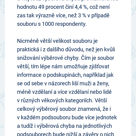
hodnotu 49 procent činí 4,4 %, což není
zas tak výrazně více, než 3 % v případě
souboru s 1000 respondenty.
Nicméně větší velikost souboru je
praktická i z dalšího důvodu, než jen kvůli
snižování výběrové chyby. Čím je soubor
větší, tím lépe nám umožňuje zjišťovat
informace o podskupinách, například jak
se od sebe v názorech liší muži a ženy,
méně vzdělaní a více vzdělaní nebo lidé
v různých věkových kategoriích. Větší
celkový výběrový soubor znamená, že i
v každém podsouboru bude více jednotek
a tudíž i výběrová chyba na jednotlivých
podsouborech bude nižší a závěry o nich