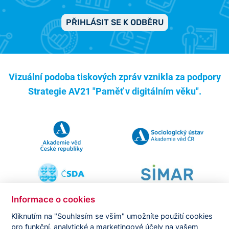
PŘIHLÁSIT SE K ODBĚRU
Vizuální podoba tiskových zpráv vznikla za podpory
Strategie AV21 "Paměť v digitálním věku".
Informace o cookies
Kliknutím na "Souhlasím se vším" umožníte použití cookies
pro funkční, analytické a marketingové účely na vašem