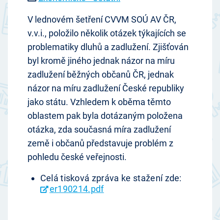
V lednovém šetření CVVM SOÚ AV ČR,
v.v.i., položilo několik otázek týkajících se
problematiky dluhů a zadlužení. Zjišťován
byl kromě jiného jednak názor na míru
zadlužení běžných občanů ČR, jednak
názor na míru zadlužení České republiky
jako státu. Vzhledem k oběma těmto
oblastem pak byla dotázaným položena
otázka, zda současná míra zadlužení
země i občanů představuje problém z
pohledu české veřejnosti.
Celá tisková zpráva ke stažení zde:
er190214.pdf