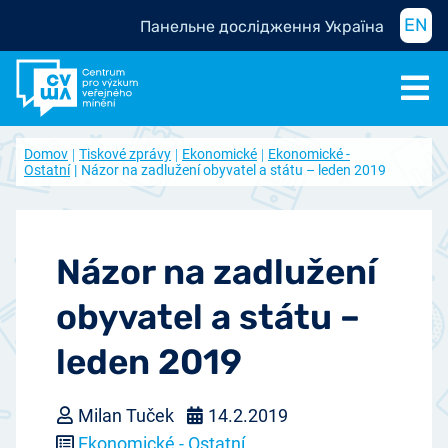
EN
Панельне дослідження Україна
Domov
Tiskové zprávy
Ekonomické
Ekonomické -
Ostatní
Názor na zadlužení obyvatel a státu – leden 2019
Názor na zadlužení
obyvatel a státu –
leden 2019
Milan Tuček
14.2.2019
Ekonomické - Ostatní