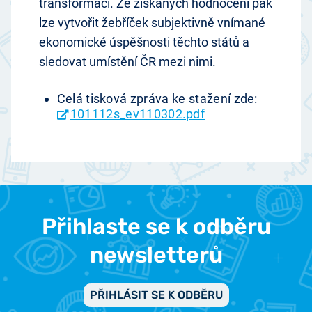
transformací. Ze získaných hodnocení pak
lze vytvořit žebříček subjektivně vnímané
ekonomické úspěšnosti těchto států a
sledovat umístění ČR mezi nimi.
Celá tisková zpráva ke stažení zde:
101112s_ev110302.pdf
Přihlaste se k odběru
newsletterů
PŘIHLÁSIT SE K ODBĚRU