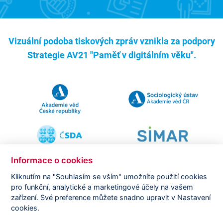
Vizuální podoba tiskových zpráv vznikla za podpory
Strategie AV21 "Paměť v digitálním věku".
Informace o cookies
Kliknutím na "Souhlasím se vším" umožníte použití cookies
pro funkční, analytické a marketingové účely na vašem
Copyright ©
CVVM |
Právní ujednání
|
Nastavení cookies
|
zařízení. Své preference můžete snadno upravit v Nastavení
Prohlášení o zpracování osobních údajů
cookies.