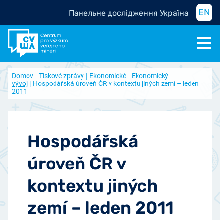
EN
Панельне дослідження Україна
Domov
Tiskové zprávy
Ekonomické
Ekonomický
vývoj
Hospodářská úroveň ČR v kontextu jiných zemí – leden
2011
Hospodářská
úroveň ČR v
kontextu jiných
zemí – leden 2011