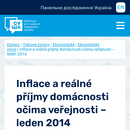
EN
Панельне дослідження Україна
Domov
Tiskové zprávy
Ekonomické
Ekonomický
vývoj
Inflace a reálné příjmy domácnosti očima veřejnosti –
leden 2014
Inflace a reálné
příjmy domácnosti
očima veřejnosti –
leden 2014