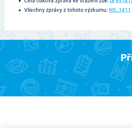
Celá tisková zpráva ke stažení zde:
ev141
Všechny zprávy z tohoto výzkumu:
NS_1411
Př