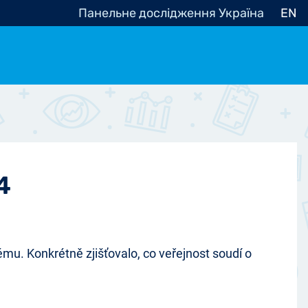
Панельне дослідження Україна
EN
e, občanská společnost
Politické - Ostatní
nomické - Ostatní
ní - Různé
4
mu. Konkrétně zjišťovalo, co veřejnost soudí o