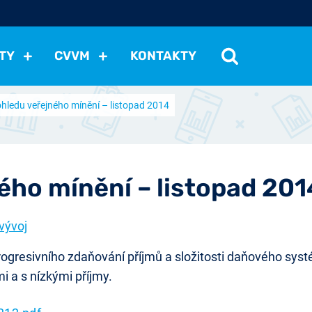
TY
CVVM
KONTAKTY
hledu veřejného mínění – listopad 2014
cení politické situace
Mezinárodní vztahy
Demokraci
cký vývoj
Hospodářská politika
Sociální politika
Eko
st
Vztahy a životní postoje
Ekologie
Média
Ostat
ého mínění – listopad 201
vývoj
ogresivního zdaňování příjmů a složitosti daňového systé
i a s nízkými příjmy.