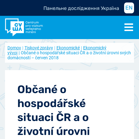
EN
Панельне дослідження Україна
Domov
Tiskové zprávy
Ekonomické
Ekonomický
vývoj
Občané o hospodářské situaci ČR a o životní úrovni svých
domácností – červen 2018
Občané o
hospodářské
situaci ČR a o
životní úrovni