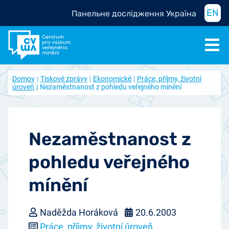
EN
Панельне дослідження Україна
Domov
Tiskové zprávy
Ekonomické
Práce, příjmy, životní
úroveň
Nezaměstnanost z pohledu veřejného mínění
Nezaměstnanost z
pohledu veřejného
mínění
Naděžda Horáková
20.6.2003
Práce, příjmy, životní úroveň