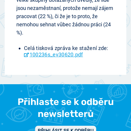
jsou nezaměstnaní, protože nemají zájem
pracovat (22 %), či že je to proto, že
nemohou sehnat vůbec žádnou práci (24
%).
Celá tisková zpráva ke stažení zde:
100236s_ev30620.pdf
Přihlaste se k odběru
newsletterů
PŘIHLÁSIT SE K ODBĚRU