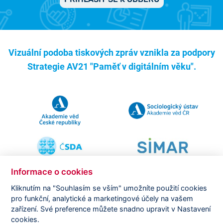
Vizuální podoba tiskových zpráv vznikla za podpory
Strategie AV21 "Paměť v digitálním věku".
Informace o cookies
Kliknutím na "Souhlasím se vším" umožníte použití cookies
pro funkční, analytické a marketingové účely na vašem
Copyright ©
CVVM |
Právní ujednání
|
Nastavení cookies
|
zařízení. Své preference můžete snadno upravit v Nastavení
Prohlášení o zpracování osobních údajů
cookies.