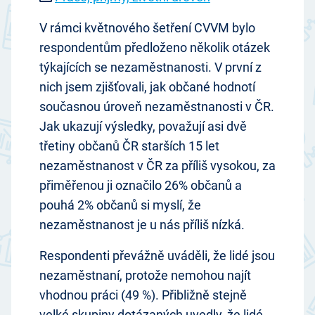
V rámci květnového šetření CVVM bylo
respondentům předloženo několik otázek
týkajících se nezaměstnanosti. V první z
nich jsem zjišťovali, jak občané hodnotí
současnou úroveň nezaměstnanosti v ČR.
Jak ukazují výsledky, považují asi dvě
třetiny občanů ČR starších 15 let
nezaměstnanost v ČR za příliš vysokou, za
přiměřenou ji označilo 26% občanů a
pouhá 2% občanů si myslí, že
nezaměstnanost je u nás příliš nízká.
Respondenti převážně uváděli, že lidé jsou
nezaměstnaní, protože nemohou najít
vhodnou práci (49 %). Přibližně stejně
velké skupiny dotázaných uvedly, že lidé