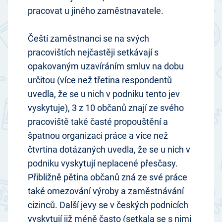
pracovat u jiného zaměstnavatele.
Čeští zaměstnanci se na svých
pracovištích nejčastěji setkávají s
opakovaným uzavíráním smluv na dobu
určitou (více než třetina respondentů
uvedla, že se u nich v podniku tento jev
vyskytuje), 3 z 10 občanů znají ze svého
pracoviště také časté propouštění a
špatnou organizaci práce a více než
čtvrtina dotázaných uvedla, že se u nich v
podniku vyskytují neplacené přesčasy.
Přibližně pětina občanů zná ze své práce
také omezování výroby a zaměstnávání
cizinců. Další jevy se v českých podnicích
vyskytují již méně často (setkala se s nimi