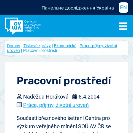
EN
Панельне дослідження Україна
Domov
Tiskové zprávy
Ekonomické
Práce, příjmy, životní
úroveň
Pracovní prostředí
Pracovní prostředí
Naděžda Horáková
8.4.2004
Práce, příjmy, životní úroveň
Součástí březnového šetření Centra pro
výzkum veřejného mínění SOÚ AV ČR se