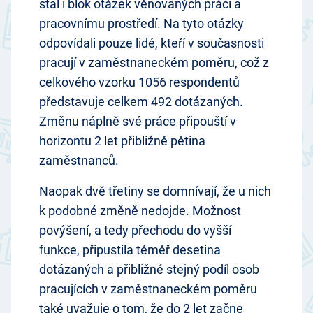
stal i blok otázek věnovaných práci a
pracovnímu prostředí. Na tyto otázky
odpovídali pouze lidé, kteří v současnosti
pracují v zaměstnaneckém poměru, což z
celkového vzorku 1056 respondentů
představuje celkem 492 dotázaných.
Změnu náplně své práce připouští v
horizontu 2 let přibližně pětina
zaměstnanců.
Naopak dvě třetiny se domnívají, že u nich
k podobné změně nedojde. Možnost
povýšení, a tedy přechodu do vyšší
funkce, připustila téměř desetina
dotázaných a přibližné stejný podíl osob
pracujících v zaměstnaneckém poměru
také uvažuje o tom, že do 2 let začne