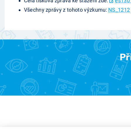
Celá tisková zpráva ke stažení zde:
es130
Všechny zprávy z tohoto výzkumu:
NS_1212
Př