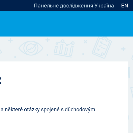
Панельне дослідження Україна
EN
e, občanská společnost
Politické - Ostatní
nomické - Ostatní
ní - Různé
2
 na některé otázky spojené s důchodovým