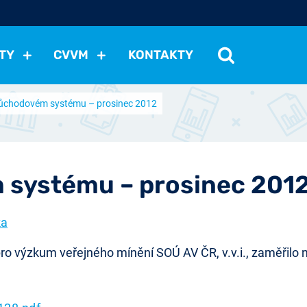
TY
CVVM
KONTAKTY
ůchodovém systému – prosinec 2012
cení politické situace
Mezinárodní vztahy
Demokraci
cký vývoj
Hospodářská politika
Sociální politika
Eko
st
Vztahy a životní postoje
Ekologie
Média
Ostat
 systému – prosinec 201
ka
ro výzkum veřejného mínění SOÚ AV ČR, v.v.i., zaměřilo