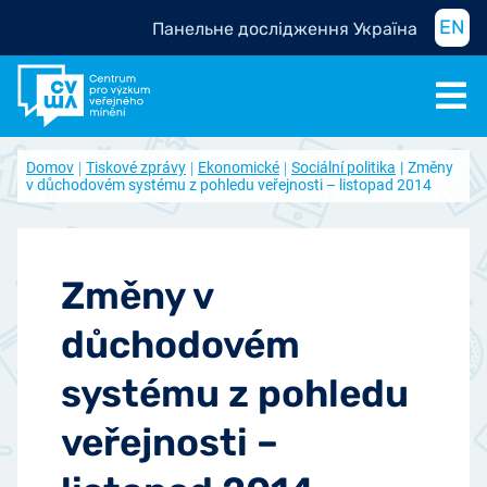
EN
Панельне дослідження Україна
Domov
Tiskové zprávy
Ekonomické
Sociální politika
Změny
v důchodovém systému z pohledu veřejnosti – listopad 2014
Změny v
důchodovém
systému z pohledu
veřejnosti –