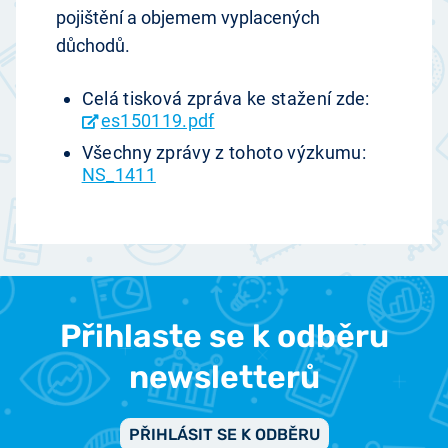
pojištění a objemem vyplacených
důchodů.
Celá tisková zpráva ke stažení zde:
es150119.pdf
Všechny zprávy z tohoto výzkumu:
NS_1411
Přihlaste se k odběru
newsletterů
PŘIHLÁSIT SE K ODBĚRU