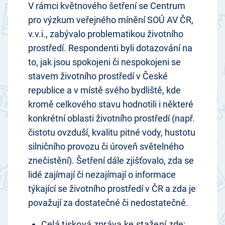
V rámci květnového šetření se Centrum
pro výzkum veřejného mínění SOÚ AV ČR,
v.v.i., zabývalo problematikou životního
prostředí. Respondenti byli dotazování na
to, jak jsou spokojeni či nespokojeni se
stavem životního prostředí v České
republice a v místě svého bydliště, kde
kromě celkového stavu hodnotili i některé
konkrétní oblasti životního prostředí (např.
čistotu ovzduší, kvalitu pitné vody, hustotu
silničního provozu či úroveň světelného
znečistění). Šetření dále zjišťovalo, zda se
lidé zajímají či nezajímají o informace
týkající se životního prostředí v ČR a zda je
považují za dostatečné či nedostatečné.
Celá tisková zpráva ke stažení zde: