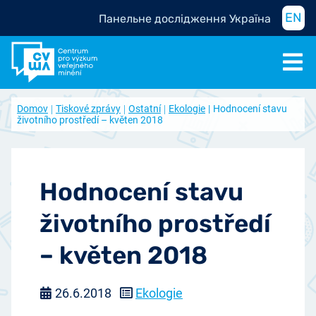
EN
Панельне дослідження Україна
Domov
Tiskové zprávy
Ostatní
Ekologie
Hodnocení stavu
životního prostředí – květen 2018
Hodnocení stavu
životního prostředí
– květen 2018
26.6.2018
Ekologie