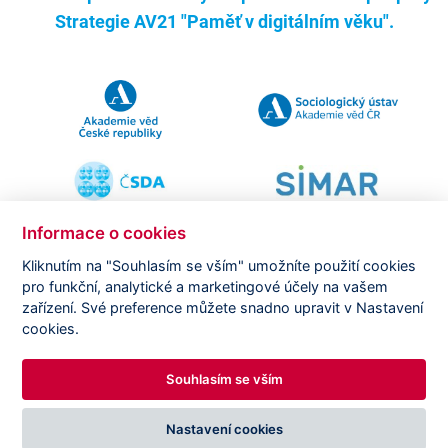
Strategie AV21 "Paměť v digitálním věku".
Informace o cookies
Kliknutím na "Souhlasím se vším" umožníte použití cookies
pro funkční, analytické a marketingové účely na vašem
Copyright ©
CVVM |
Právní ujednání
|
Nastavení cookies
|
zařízení. Své preference můžete snadno upravit v Nastavení
Prohlášení o zpracování osobních údajů
cookies.
Souhlasím se vším
DESIGNED BY
PRINCIPAL WEBDEV
Nastavení cookies