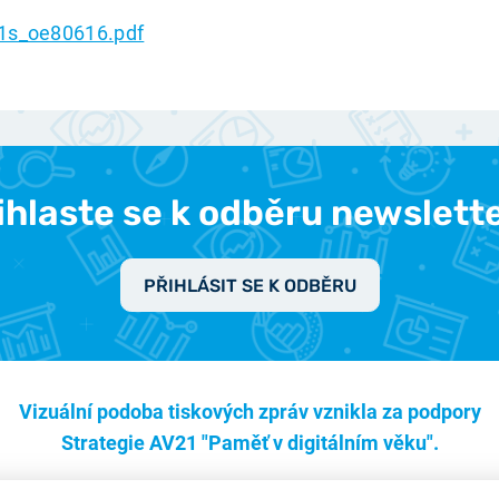
1s_oe80616.pdf
ihlaste se k odběru newslett
PŘIHLÁSIT SE K ODBĚRU
Vizuální podoba tiskových zpráv vznikla za podpory
Strategie AV21 "Paměť v digitálním věku".