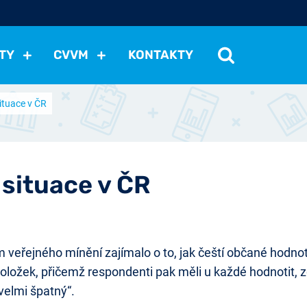
TY
CVVM
KONTAKTY
ituace v ČR
cení politické situace
Mezinárodní vztahy
Demokraci
cký vývoj
Hospodářská politika
Sociální politika
Eko
st
Vztahy a životní postoje
Ekologie
Média
Ostat
situace v ČR
eřejného mínění zajímalo o to, jak čeští občané hodnotí 
oložek, přičemž respondenti pak měli u každé hodnotit, z
„velmi špatný“.