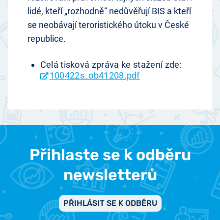
lidé, kteří „rozhodně“ nedůvěřují BIS a kteří
se neobávají teroristického útoku v České
republice.
Celá tisková zpráva ke stažení zde:
100422s_ob41208.pdf
Přihlaste se k odběru
newsletterů
PŘIHLÁSIT SE K ODBĚRU