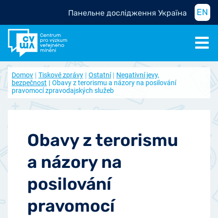
EN
Панельне дослідження Україна
Domov
Tiskové zprávy
Ostatní
Negativní jevy,
bezpečnost
Obavy z terorismu a názory na posilování
pravomocí zpravodajských služeb
Obavy z terorismu
a názory na
posilování
pravomocí