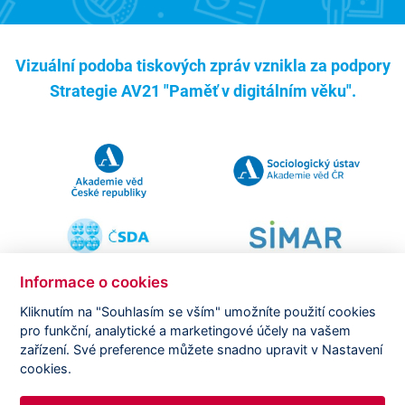
Vizuální podoba tiskových zpráv vznikla za podpory
Strategie AV21 "Paměť v digitálním věku".
Informace o cookies
Kliknutím na "Souhlasím se vším" umožníte použití cookies
pro funkční, analytické a marketingové účely na vašem
Copyright ©
CVVM |
Právní ujednání
|
Nastavení cookies
|
zařízení. Své preference můžete snadno upravit v Nastavení
Prohlášení o zpracování osobních údajů
cookies.